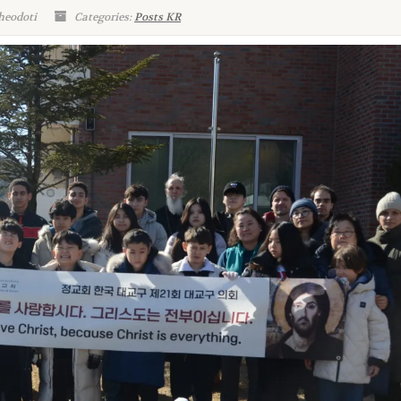
heodoti
Categories:
Posts KR