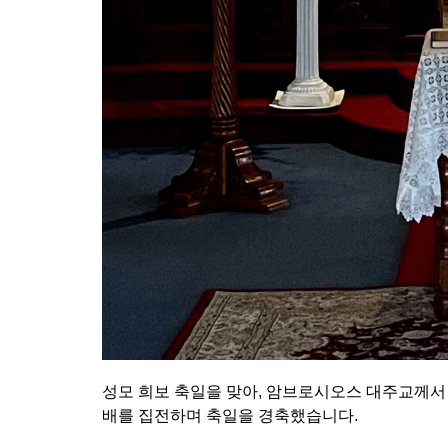
성모 희보 축일을 맞아, 암브로시오스 대주교께서
배를 집전하며 축일을 경축했습니다.