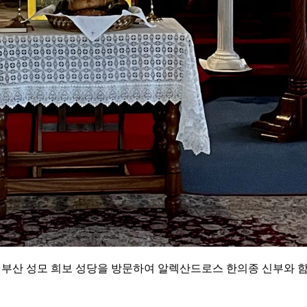
 부산 성모 희보 성당을 방문하여 알렉산드로스 한의종 신부와 함