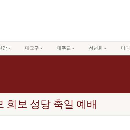
신앙
대교구
대주교
청년회
미디
산 성모 희보 성당 축일 예배