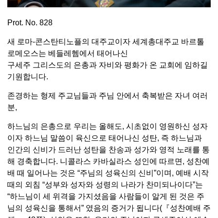
Prot. No. 828
새 로마-콘스탄티노플의 대주교이자 세계총대주교 바르톨
로메오스는 베들레헴에서 태어나신
구세주 그리스도의 은총과 자비와 평화가 온 교회에 임하길
기원합니다.
존경하는 형제 주교님들과 주님 안에서 축복받은 자녀 여러
분,
하느님의 은총으로 우리는 올해도, 시초없이 영원하신 성자
이자 하느님 말씀이 육신으로 태어나신 성탄, 즉 하느님과
인간의 신비가 드러난 성탄을 찬송과 성가와 영적 노래를 통
해 경축합니다. 니콜라스 카바실라스 성인에 따르면, 성찬예
배 때 일어나는 것은 “주님의 성육신의 신비”이며, 예배 시작
때의 외침 “성부와 성자와 성령의 나라가 찬미되나이다”는
“하느님이 세 위격을 가지셨음을 사람들이 알게 된 것은 주
님의 성육신을 통해서” 였음의 증거가 됩니다(『성찬예배 주