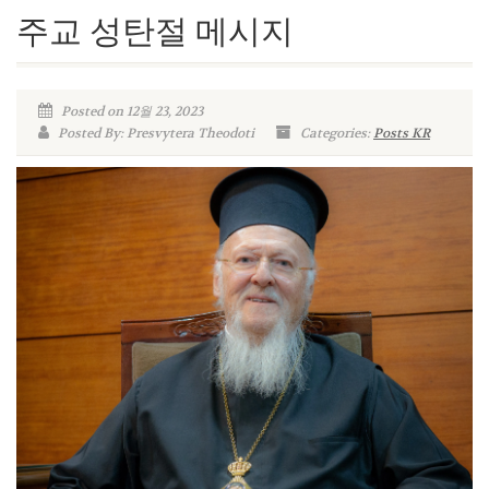
주교 성탄절 메시지
Posted on 12월 23, 2023
Posted By: Presvytera Theodoti
Categories:
Posts KR