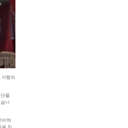
이 거행되
제단을
셨습니
 준비하
음을 진