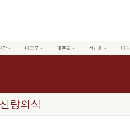
신앙
대교구
대주교
청년회
미디
 & 신랑의식