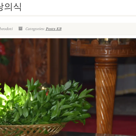
신랑의식
heodoti
Categories:
Posts KR