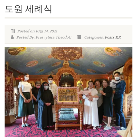
도원 세례식
Posted on 10월 14, 2021
Posted By: Presvytera Theodoti
Categories:
Posts KR