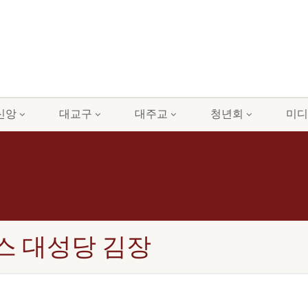
신앙
대교구
대주교
청년회
미디
콜라스 대성당 김장