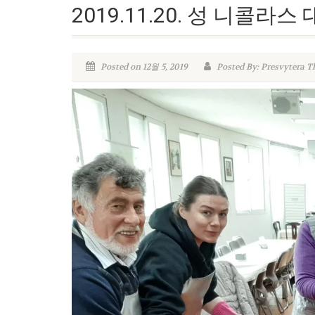
2019.11.20. 성 니콜라
Posted on 12월 5, 2019
Posted By: Presvytera T