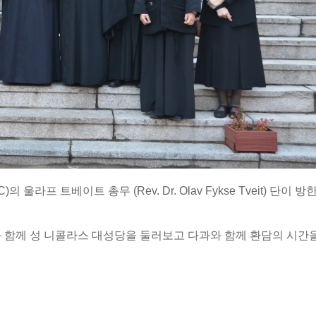
 울라프 트베이트 총무 (Rev. Dr. Olav Fykse Tveit) 단이 방
함께 성 니콜라스 대성당을 둘러보고 다과와 함께 환담의 시간