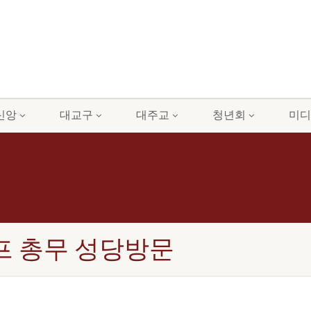
신앙
대교구
대주교
청년회
미디
 울라프 총무 성당방문