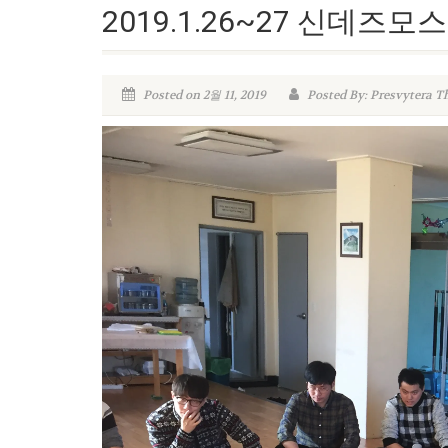
2019.1.26~27 신데즈모
Posted on 2월 11, 2019
Posted By: Presvytera T