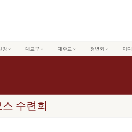
신앙
대교구
대주교
청년회
미디
즈모스 수련회