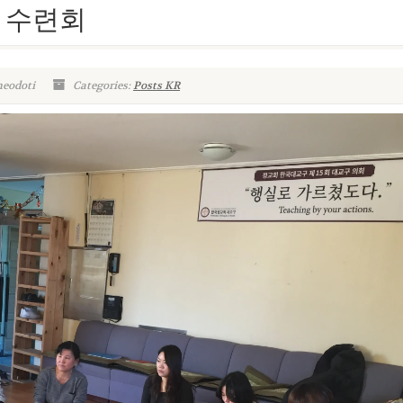
스 수련회
heodoti
Categories:
Posts KR