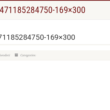
E1471185284750-169×300
471185284750-169×300
heodoti
Categories: