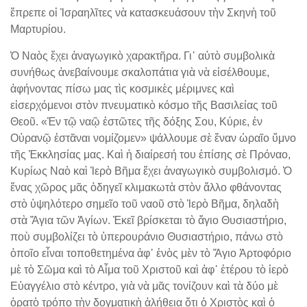
ἔπρεπε οἱ Ἰσραηλῖτες νὰ κατασκευάσουν τὴν Σκηνὴ τοῦ
Μαρτυρίου.
Ὁ Ναὸς ἔχει ἀναγωγικὸ χαρακτῆρα. Γι᾽ αὐτὸ συμβολικὰ
συνήθως ἀνεβαίνουμε σκαλοπάτια γιὰ νὰ εἰσέλθουμε,
ἀφήνοντας πίσω μας τὶς κοσμικὲς μέριμνες καὶ
εἰσερχόμενοι στὸν πνευματικὸ κόσμο τῆς Βασιλείας τοῦ
Θεοῦ. «Ἐν τῷ ναῷ ἑστῶτες τῆς δόξης Σου, Κύριε, ἐν
Οὐρανῷ ἑστᾶναι νομίζομεν» ψάλλουμε σὲ ἕναν ὡραῖο ὕμνο
τῆς Ἐκκλησίας μας. Καὶ ἡ διαίρεσή του ἐπίσης σὲ Πρόναο,
Κυρίως Ναὸ καὶ Ἱερὸ Βῆμα ἔχει ἀναγωγικὸ συμβολισμό. Ὁ
ἕνας χῶρος μᾶς ὁδηγεῖ κλιμακωτὰ στὸν ἄλλο φθάνοντας
στὸ ὑψηλότερο σημεῖο τοῦ ναοῦ στὸ Ἱερὸ Βῆμα, δηλαδὴ
στὰ Ἅγια τῶν Ἁγίων. Ἐκεῖ βρίσκεται τὸ ἅγιο Θυσιαστήριο,
ποὺ συμβολίζει τὸ ὑπερουράνιο Θυσιαστήριο, πάνω στὸ
ὁποῖο εἶναι τοποθετημένα ἀφ᾽ ἑνὸς μὲν τὸ Ἅγιο Ἀρτοφόριο
μὲ τὸ Σῶμα καὶ τὸ Αἷμα τοῦ Χριστοῦ καὶ ἀφ᾽ ἑτέρου τὸ ἱερὸ
Εὐαγγέλιο στὸ κέντρο, γιὰ νὰ μᾶς τονίζουν καὶ τὰ δύο μὲ
ὁρατὸ τρόπο τὴν δογματικὴ ἀλήθεια ὅτι ὁ Χριστὸς καὶ ὁ