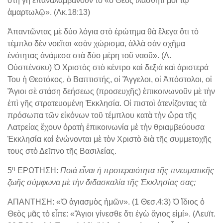
στὴ γῆ ἐπαναλαμβάνουν τὸ «ὁ Θεὸς ἱλάσθητί μοι τῷ
ἁμαρτωλῷ». (Λκ.18:13)
Ἀπαντῶντας μὲ δύο λόγια στὸ ἐρώτημα θὰ ἔλεγα ὅτι τὸ
τέμπλο δὲν νοεῖται «σὰν χώρισμα, ἀλλὰ σὰν σχῆμα
ἑνότητας ἀνάμεσα στὰ δύο μέρη τοῦ ναοῦ». (Λ.
Οὐσπένσκυ) Ὁ Χριστὸς στὸ κέντρο καὶ δεξιὰ καὶ ἀριστερά
Του ἡ Θεοτόκος, ὁ Βαπτιστής, οἱ Ἄγγελοι, οἱ Ἀπόστολοι, οἱ
Ἅγιοι σὲ στάση δεήσεως (προσευχῆς) ἐπικοινωνοῦν μὲ τὴν
ἐπὶ γῆς στρατευομένη Ἐκκλησία. Οἱ πιστοὶ ἀτενίζοντας τὰ
πρόσωπα τῶν εἰκόνων τοῦ τέμπλου κατὰ τὴν ὥρα τῆς
Λατρείας ἔχουν ὁρατὴ ἐπικοινωνία μὲ τὴν θριαμβεύουσα
Ἐκκλησία καὶ ἑνώνονται μὲ τὸν Χριστὸ διὰ τῆς συμμετοχῆς
τους στὸ Δεῖπνο τῆς Βασιλείας.
η
5
ΕΡΩΤΗΣΗ:
Ποιά εἶναι ἡ προτεραιότητα τῆς πνευματικῆς
ζωῆς σύμφωνα μὲ τὴν διδασκαλία τῆς Ἐκκλησίας σας;
ΑΠΑΝΤΗΣΗ: «Ὁ ἁγιασμὸς ἡμῶν». (1 Θεσ.4:3) Ὁ ἴδιος ὁ
Θεὸς μᾶς τὸ εἶπε: «Ἅγιοι γίνεσθε ὅτι ἐγὼ ἅγιος εἰμί». (Λευϊτ.