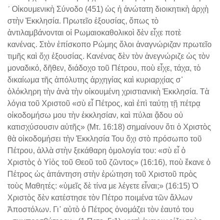
´ Οἰκουμενικὴ Σύνοδο (451) ὡς ἡ ἀνώτατη διοικητικὴ ἀρχὴ
στὴν Ἐκκλησία. Πρωτεῖο ἐξουσίας, ὅπως τὸ
ἀντιλαμβάνονται οἱ Ρωμαιοκαθολικοὶ δὲν εἶχε ποτὲ
κανένας. Στὸν ἐπίσκοπο Ρώμης ὅλοι ἀναγνώριζαν πρωτεῖο
τιμῆς καὶ ὄχι ἐξουσίας. Κανένας δὲν τὸν ἀνεγνώριζε ὡς τὸν
μοναδικό, δῆθεν, διάδοχο τοῦ Πέτρου, ποὺ εἶχε, τάχα, τὸ
δικαίωμα τῆς ἀπόλυτης ἀρχηγίας καὶ κυριαρχίας σ᾽
ὁλόκληρη τὴν ἀνὰ τὴν οἰκουμένη χριστιανικὴ Ἐκκλησία. Τὰ
λόγια τοῦ Χριστοῦ «σὺ εἶ Πέτρος, καὶ ἐπὶ ταύτῃ τῇ πέτρᾳ
οἰκοδομήσω μου τὴν ἐκκλησίαν, καὶ πύλαι ᾅδου οὐ
κατισχύσουσιν αὐτῆς» (Μτ. 16:18) σημαίνουν ὅτι ὁ Χριστὸς
θὰ οἰκοδομήσει τὴν Ἐκκλησία Του ὄχι στὸ πρόσωπο τοῦ
Πέτρου, ἀλλὰ στὴν ξεκάθαρη ὁμολογία του: «σὺ εἶ ὁ
Χριστὸς ὁ Υἱὸς τοῦ Θεοῦ τοῦ ζῶντος» (16:16), ποὺ ἔκανε ὁ
Πέτρος ὡς ἀπάντηση στὴν ἐρώτηση τοῦ Χριστοῦ πρὸς
τοὺς Μαθητές: «ὑμεῖς δὲ τίνα με λέγετε εἶναι;» (16:15) Ὁ
Χριστὸς δὲν κατέστησε τὸν Πέτρο ποιμένα τῶν ἄλλων
Ἀποστόλων. Γι᾽ αὐτὸ ὁ Πέτρος ὀνομάζει τὸν ἑαυτό του