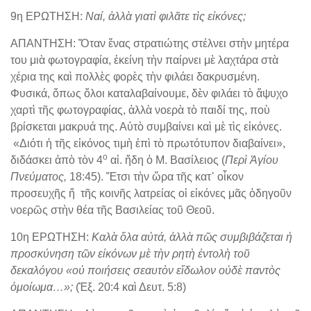
9η ΕΡΩΤΗΣΗ:
Ναί, ἀλλὰ γιατὶ φιλᾶτε τὶς εἰκόνες;
ΑΠΑΝΤΗΣΗ: Ὅταν ἕνας στρατιώτης στέλνει στὴν μητέρα
του μιὰ φωτογραφία, ἐκείνη τὴν παίρνει μὲ λαχτάρα στὰ
χέρια της καὶ πολλὲς φορὲς τὴν φιλάει δακρυσμένη.
Φυσικά, ὅπως ὅλοι καταλαβαίνουμε, δὲν φιλάει τὸ ἄψυχο
χαρτὶ τῆς φωτογραφίας, ἀλλὰ νοερὰ τὸ παιδί της, ποὺ
βρίσκεται μακρυά της. Αὐτὸ συμβαίνει καὶ μὲ τὶς εἰκόνες.
«Διότι ἡ τῆς εἰκόνος τιμὴ ἐπὶ τὸ πρωτότυπον διαβαίνει»,
ο
διδάσκει ἀπὸ τὸν 4
αἰ. ἤδη ὁ Μ. Βασίλειος (
Περὶ Ἁγίου
Πνεύματος,
18:45). Ἔτσι τὴν ὥρα τῆς κατ᾽ οἶκον
προσευχῆς ἤ τῆς κοινῆς λατρείας οἱ εἰκόνες μᾶς ὁδηγοῦν
νοερῶς στὴν θέα τῆς Βασιλείας τοῦ Θεοῦ.
10η ΕΡΩΤΗΣΗ:
Καλὰ ὅλα αὐτά, ἀλλὰ πῶς συμβιβάζεται ἡ
προσκύνηση τῶν εἰκόνων μὲ τὴν ρητὴ ἐντολὴ τοῦ
δεκαλόγου «οὐ ποιήσεις σεαυτὸν εἴδωλον οὐδὲ παντὸς
ὁμοίωμα…»;
(Ἐξ. 20:4 καὶ Δευτ. 5:8)