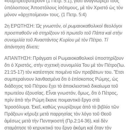
«συμπρεσβύτερον» (1 Πετρ. 5:1), γιατὶ ἀναγνωρίζει τοὺς
ὑπόλοιπους Ἀποστόλους ἰσότιμους, μὲ τὸν Χριστό ὡς τὸν
μόνον «ἀρχιποίμενα» τους. (1 Πετρ. 5:4)
2η ΕΡΩΤΗΣΗ:
Ὡς γνωστόν, οἱ ρωμαιοκαθολικοὶ θεολόγοι
προσπαθοῦν νὰ στηρίξουν τὸ πρωτεῖο τοῦ Πάπα καὶ στὴν
συνομιλία τοῦ Ἀναστάντος Κυρίου μὲ τὸν Πέτρο.
Τί
ἀπάντηση δίνετε;
ΑΠΑΝΤΗΣΗ: Πράγματι οἱ Ρωμαιοκαθολικοὶ ὑποστηρίζουν
ὅτι ὁ Χριστός, στὴν σχετικὴ συνομιλία Του μὲ τὸν Πέτρο(Ἰω.
21:15-17) τὸν κατέστησε ποιμένα τῶν προβάτων του. Ἔτσι
συμπεραίνουν λανθασμένα ὅτι ὁ ἐπίσκοπος Ρώμης, ὡς
διάδοχος τοῦ Πέτρου ἔχει τὸ ἀποκλειστικὸ δικαίωμα τοῦ
πρωτείου ἐξουσίας. Εἶναι γνωστόν, ὅμως, ὅτι ὁ Πέτρος,
πρὶν ἀπὸ τὴν Ρώμη ἔκανε ποιμαντικὸ ἔργο στὰ
Ἱεροσόλυμα. Ἐκεῖ, καθὼς γνωρίζουμε ἀπὸ τὸ βιβλίο τῶν
Πράξεων κήρυξε μετὰ παρρησίας τὸν λόγο τοῦ Θεοῦ
ἀμέσως μετὰ τὴν Πεντηκοστή (Πρ.2:14-36), καὶ δὲν
σταμάτησε τὸ κηρυκτικό του ἔργο ἀκόμη καὶ ὅταν τὸν