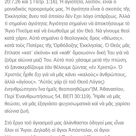
20:7,26 καὶ 1 Πετρ. 1:16). Ἡ ἁγιότητα, λοιπόν, εἶναι ὁ
μοναδικὸς προορισμός μας. Ἡ ἁγιότητα εἶναι ὁ σκοπὸς τῆς
Ἐκκλησίας ἄνευ τοῦ ὁποίου δὲν ἔχει λόγο ὑπάρξεως. Ἀλλὰ
τὶ σημαίνει ἁγιότητα; Ἁγιότητα σημαίνει νὰ ἀποκτήσουμε τὸ
Ἅγιο Πνεῦμα καὶ νὰ ἑνωθοῦμε μὲ τὸν Θεό. Νὰ γίνουμε θεοὶ
κατὰ χάριν. Αὐτὸ σημαίνει ὁ θεολογικὸς ὅρος «θέωσις»,
κατὰ τοὺς Πατέρες τῆς Ὀρθόδοξης Ἐκκλησίας. Ὁ Θεὸς μᾶς
ἔπλασε «κατ᾽ εἰκόνα» καὶ «καθ᾽ ὅμοιωσιν» δική Του γιὰ νὰ
ζοῦμε αἰώνια μαζί Του. Αὐτὸ ποὺ χάσαμε μετὰ τὴν πτώση,
τὸ ξανακερδίζουμε ἐὰν θέλουμε ζώντας «ἐν Χριστῷ». Ὁ
Χριστὸς ἦρθε ὄχι γιὰ νὰ μᾶς κάνει «καλοὺς» ἀνθρώπους,
ἀλλὰ «ἁγίους». “Αὐτὸς γάρ (ὁ τοῦ Θεοῦ Λόγος)
ἐνηνθρώπησεν ἵνα ἡμεῖς θεοποιηθῶμεν”(Μ. Ἀθανασίου,
Περὶ Ἐνανθρωπήσεως 54, ΒΕΠ 30:119). Ἦρθε νὰ μᾶς
θεώσει, νὰ μᾶς ἐξαγιάσει ψυχοσωματικὰ καὶ νὰ μᾶς χαρίσει
αἰώνια ζωή.
Στὸ ἔργο τοῦ ἁγιασμοῦ μας ἀλάνθαστοι ὁδηγοί μας εἶναι
ὅλοι οἱ Ἅγιοι. Δηλαδὴ οἱ ἅγιοι Ἀπόστολοι, οἱ ἅγιοι