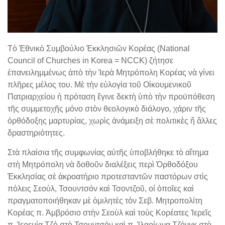
Τὸ Ἐθνικὸ Συμβούλιο Ἐκκλησιῶν Κορέας (National
Council of Churches in Korea = NCCK) ζήτησε
ἐπανειλημμένως ἀπὸ τὴν Ἱερὰ Μητρόπολη Κορέας νὰ γίνει
πλῆρες μέλος του. Μὲ τὴν εὐλογία τοῦ Οἰκουμενικοῦ
Πατριαρχείου ἡ πρόταση ἔγινε δεκτὴ ὑπὸ τὴν προϋπόθεση
τῆς συμμετοχῆς μόνο στὸν θεολογικὸ διάλογο, χάριν τῆς
ὀρθόδοξης μαρτυρίας, χωρὶς ἀνάμειξη σὲ πολιτικὲς ἤ ἄλλες
δραστηριότητες.
Στὰ πλαίσια τῆς συμφωνίας αὐτῆς ὑποβλήθηκε τὸ αἴτημα
στὴ Μητρόπολη νὰ δοθοῦν διαλέξεις περὶ Ὀρθοδόξου
Ἐκκλησίας σὲ ἀκροατήριο προτεσταντῶν παστόρων στὶς
πόλεις Σεούλ, Τσουντσόν καὶ Τσοντζοῦ, οἱ ὁποῖες καὶ
πραγματοποιήθηκαν μὲ ὁμιλητὲς τὸν Σεβ. Μητροπολίτη
Κορέας π. Ἀμβρόσιο στὴν Σεοὺλ καὶ τοὺς Κορέατες Ἱερεῖς
π. Ἱερεμία Τζὸ στὸ Τσουντσόν καὶ π. Ἱλαρίωνα Τζόνγκ στὸ