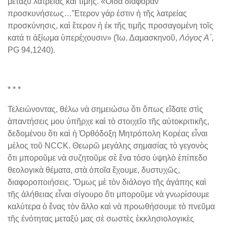
μεταξὺ λατρείας καὶ τιμῆς. «Οἶδα διαφορὰν
προσκυνήσεως…Ἕτερον γάρ ἐστιν ἡ τῆς λατρείας
προσκύνησις, καὶ ἕτερον ἡ ἐκ τῆς τιμῆς προσαγομένη τοῖς
κατά τι ἀξίωμα ὑπερέχουσιν» (Ἰω. Δαμασκηνοῦ,
Λόγ
ος Α´,
PG 94,1240).
* * *
Τελειώνοντας, θέλω νὰ σημειώσω ὅτι ὅπως εἴδατε στὶς
ἀπαντήσεις μου ὑπῆρχε καὶ τὸ στοιχεῖο τῆς αὐτοκριτικῆς,
δεδομένου ὅτι καὶ ἡ Ὀρθόδοξη Μητρόπολη Κορέας εἶναι
μέλος τοῦ NCCK. Θεωρῶ μεγάλης σημασίας τὸ γεγονὸς
ὅτι μποροῦμε νὰ συζητοῦμε σὲ ἕνα τόσο ὑψηλὸ ἐπίπεδο
θεολογικὰ θέματα, στὰ ὁποῖα ἔχουμε, δυστυχῶς,
διαφοροποιήσεις. Ὅμως μὲ τὸν διάλογο τῆς ἀγάπης καὶ
τῆς ἀλήθειας εἶναι σίγουρο ὅτι μποροῦμε νὰ γνωρίσουμε
καλύτερα ὁ ἕνας τὸν ἄλλο καὶ νὰ προωθήσουμε τὸ πνεῦμα
τῆς ἑνότητας μεταξύ μας σὲ σωστὲς ἐκκλησιολογικὲς