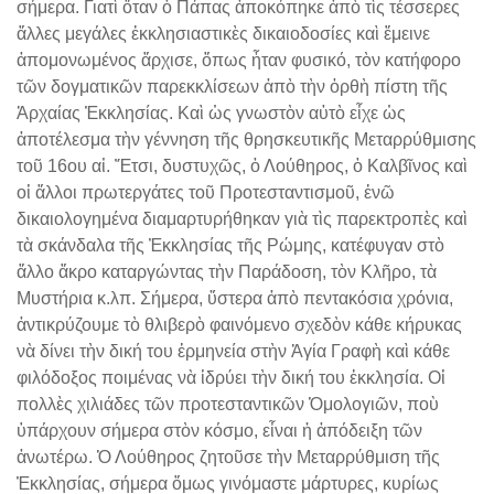
σήμερα. Γιατὶ ὅταν ὁ Πάπας ἀποκόπηκε ἀπὸ τὶς τέσσερες
ἄλλες μεγάλες ἐκκλησιαστικὲς δικαιοδοσίες καὶ ἔμεινε
ἀπομονωμένος ἄρχισε, ὅπως ἦταν φυσικό, τὸν κατήφορο
τῶν δογματικῶν παρεκκλίσεων ἀπὸ τὴν ὀρθὴ πίστη τῆς
Ἀρχαίας Ἐκκλησίας. Καὶ ὡς γνωστὸν αὐτὸ εἶχε ὡς
ἀποτέλεσμα τὴν γέννηση τῆς θρησκευτικῆς Μεταρρύθμισης
τοῦ 16ου αἰ. Ἔτσι, δυστυχῶς, ὁ Λούθηρος, ὁ Καλβῖνος καὶ
οἱ ἄλλοι πρωτεργάτες τοῦ Προτεσταντισμοῦ, ἐνῶ
δικαιολογημένα διαμαρτυρήθηκαν γιὰ τὶς παρεκτροπὲς καὶ
τὰ σκάνδαλα τῆς Ἐκκλησίας τῆς Ρώμης, κατέφυγαν στὸ
ἄλλο ἄκρο καταργώντας τὴν Παράδοση, τὸν Κλῆρο, τὰ
Μυστήρια κ.λπ. Σήμερα, ὕστερα ἀπὸ πεντακόσια χρόνια,
ἀντικρύζουμε τὸ θλιβερὸ φαινόμενο σχεδὸν κάθε κήρυκας
νὰ δίνει τὴν δική του ἑρμηνεία στὴν Ἁγία Γραφὴ καὶ κάθε
φιλόδοξος ποιμένας νὰ ἱδρύει τὴν δική του ἐκκλησία. Οἱ
πολλὲς χιλιάδες τῶν προτεσταντικῶν Ὁμολογιῶν, ποὺ
ὑπάρχουν σήμερα στὸν κόσμο, εἶναι ἡ ἀπόδειξη τῶν
ἀνωτέρω. Ὁ Λούθηρος ζητοῦσε τὴν Μεταρρύθμιση τῆς
Ἐκκλησίας, σήμερα ὅμως γινόμαστε μάρτυρες, κυρίως