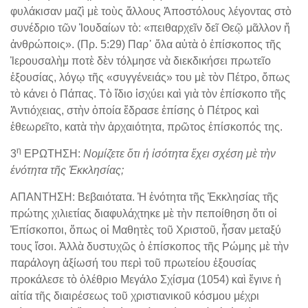
φυλάκισαν μαζὶ μὲ τοὺς ἄλλους Ἀποστόλους λέγοντας στὸ
συνέδριο τῶν Ἰουδαίων τὸ: «πειθαρχεῖν δεῖ Θεῷ μᾶλλον ἤ
ἀνθρώποις». (Πρ. 5:29) Παρ᾽ ὅλα αὐτὰ ὁ ἐπίσκοπος τῆς
Ἱερουσαλὴμ ποτὲ δὲν τόλμησε νὰ διεκδικήσει πρωτεῖο
ἐξουσίας, λόγῳ τῆς «συγγένειάς» του μὲ τὸν Πέτρο, ὅπως
τὸ κάνει ὁ Πάπας. Τὸ ἴδιο ἰσχύει καὶ γιὰ τὸν ἐπίσκοπο τῆς
Ἀντιόχειας, στὴν ὁποία ἔδρασε ἐπίσης ὁ Πέτρος καὶ
ἐθεωρεῖτο, κατὰ τὴν ἀρχαιότητα, πρῶτος ἐπίσκοπός της.
η
3
ΕΡΩΤΗΣΗ:
Νομίζετε ὅτι ἡ ἰσότητα ἔχει σχέση μὲ τὴν
ἑνότητα τῆς Ἐκκλησίας;
ΑΠΑΝΤΗΣΗ: Βεβαιότατα. Ἡ ἑνότητα τῆς Ἐκκλησίας τῆς
πρώτης χιλιετίας διαφυλάχτηκε μὲ τὴν πεποίθηση ὅτι οἱ
Ἐπίσκοποι, ὅπως οἱ Μαθητὲς τοῦ Χριστοῦ, ἦσαν μεταξύ
τους ἴσοι. Ἀλλὰ δυστυχῶς ὁ ἐπίσκοπος τῆς Ρώμης μὲ τὴν
παράλογη ἀξίωσή του περὶ τοῦ πρωτείου ἐξουσίας
προκάλεσε τὸ ὀλέθριο Μεγάλο Σχίσμα (1054) καὶ ἔγινε ἡ
αἰτία τῆς διαιρέσεως τοῦ χριστιανικοῦ κόσμου μέχρι