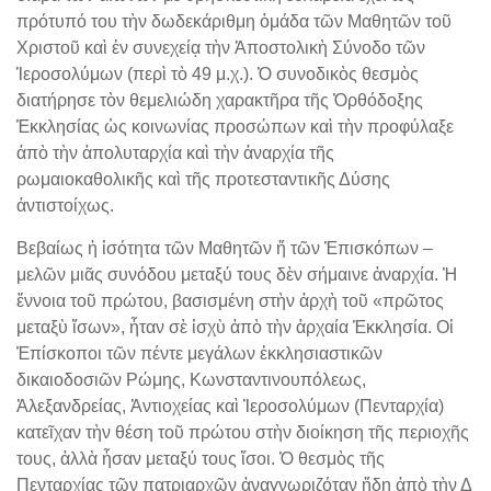
πρότυπό του τὴν δωδεκάριθμη ὁμάδα τῶν Μαθητῶν τοῦ
Χριστοῦ καὶ ἐν συνεχείᾳ τὴν Ἀποστολικὴ Σύνοδο τῶν
Ἱεροσολύμων (περὶ τὸ 49 μ.χ.). Ὁ συνοδικὸς θεσμὸς
διατήρησε τὸν θεμελιώδη χαρακτῆρα τῆς Ὀρθόδοξης
Ἐκκλησίας ὡς κοινωνίας προσώπων καὶ τὴν προφύλαξε
ἀπὸ τὴν ἀπολυταρχία καὶ τὴν ἀναρχία τῆς
ρωμαιοκαθολικῆς καὶ τῆς προτεσταντικῆς Δύσης
ἀντιστοίχως.
Βεβαίως ἡ ἰσότητα τῶν Μαθητῶν ἤ τῶν Ἐπισκόπων –
μελῶν μιᾶς συνόδου μεταξύ τους δὲν σήμαινε ἀναρχία. Ἡ
ἔννοια τοῦ πρώτου, βασισμένη στὴν ἀρχὴ τοῦ «πρῶτος
μεταξὺ ἴσων», ἦταν σὲ ἰσχὺ ἀπὸ τὴν ἀρχαία Ἐκκλησία. Οἱ
Ἐπίσκοποι τῶν πέντε μεγάλων ἐκκλησιαστικῶν
δικαιοδοσιῶν Ρώμης, Κωνσταντινουπόλεως,
Ἀλεξανδρείας, Ἀντιοχείας καὶ Ἱεροσολύμων (Πενταρχία)
κατεῖχαν τὴν θέση τοῦ πρώτου στὴν διοίκηση τῆς περιοχῆς
τους, ἀλλὰ ἦσαν μεταξύ τους ἴσοι. Ὁ θεσμὸς τῆς
Πενταρχίας τῶν πατριαρχῶν ἀναγνωριζόταν ἤδη ἀπὸ τὴν Δ