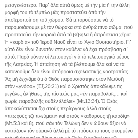
μεταγενέστερο. Παρ᾽ ὅλα αὐτὰ ὅμως μὲ τὴν μία ἤ τὴν ἄλλη
μορφή του τὸ τέμπλο μᾶς προστατεύει ἀπὸ τὴν
ἀποϊεροποίηση τοῦ χώρου. Θὰ μπορούσαμε νὰ τὸ
παρομοιάσουμε μὲ τὸν θώρακα στὸ ἀνθρώπινο σῶμα, ποὺ
προστατεύει τὴν καρδιὰ ἀπὸ τὰ βέβηλα ἤ ἀπρόσεκτα χέρια.
Ἡ «καρδιὰ» τοῦ Ἱεροῦ Ναοῦ εἶναι τὸ Ἅγιο Θυσιαστήριο. Γι᾽
αὐτὸ δὲν εἶναι δυνατὸν στὸν καθένα νὰ ἔχει πρόσβαση σ᾽
αὐτό. Παρὰ μόνον οἱ λειτουργοὶ γιὰ τὸ τελετουργικὸ μέρος
τῆς Λατρείας. Ἡ ἀπαίτηση νὰ τὰ βλέπουμε ὅλα καὶ νὰ τὰ
κατανοοῦμε ὅλα εἶναι ἀπόρροια σχολαστικῆς νοοτροπίας.
Ἄς μὴ ξεχνᾶμε ὅτι ὁ Θεὸς παρουσιάστηκε στὸν Μωϋσῆ
στὸν «γνόφο» (Ἐξ.20:21) καὶ ὁ Χριστὸς ἀποκάλυψε τὶς
μεγάλες ἀλήθειες τῆς πίστεώς μας «ἐν παραβολαῖς… καὶ
χωρὶς παραβολῆς οὐδὲν ἐλάλει» (Μτ.13:34). Ὁ Θεὸς
ἀποκαλύπτεται ὄχι στοὺς περίεργους ἀλλὰ στοὺς
«πτωχοὺς τῷ πνεύματι» καὶ στοὺς «καθαροὺς τῇ καρδίᾳ»
(Μτ.5:3 καὶ 8), ποὺ σὰν τὸν Τελώνη δὲν νιώθουν ἄξιοι νὰ
κυττάζουν τὸν οὐρανὸ ἀλλὰ μὲ τὸ πρόσωπό τους σκυμμένο