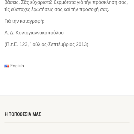
βάσεις. Σᾶς εὐχαριστῶ θερμότατα γιὰ τὴν πρόσκλησή σας,
τὶς εὔστοχες ἐρωτήσεις σας καὶ τὴν προσοχή σας.
Γιὰ τὴν καταγραφή:
Α. Δ. Κοντογιαννακοπούλου
(Π.τ.Ε. 123, ᾽Ιούλιος-Σεπτέμβριος 2013)
English
Η ΤΟΠΟΘΕΣΙΑ ΜΑΣ