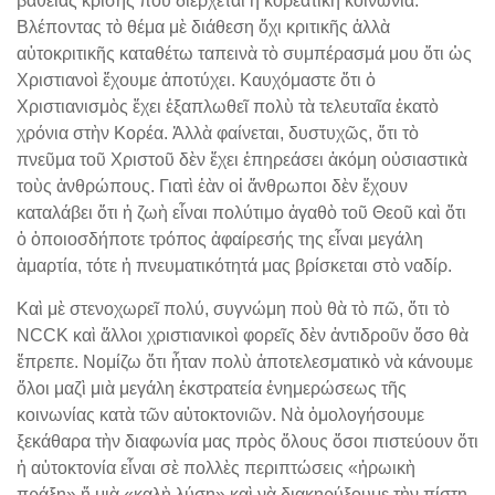
βαθειᾶς κρίσης ποὺ διέρχεται ἡ κορεατικὴ κοινωνία.
Βλέποντας τὸ θέμα μὲ διάθεση ὄχι κριτικῆς ἀλλὰ
αὐτοκριτικῆς καταθέτω ταπεινὰ τὸ συμπέρασμά μου ὅτι ὡς
Χριστιανοὶ ἔχουμε ἀποτύχει. Καυχόμαστε ὅτι ὁ
Χριστιανισμὸς ἔχει ἐξαπλωθεῖ πολὺ τὰ τελευταῖα ἑκατὸ
χρόνια στὴν Κορέα. Ἀλλὰ φαίνεται, δυστυχῶς, ὅτι τὸ
πνεῦμα τοῦ Χριστοῦ δὲν ἔχει ἐπηρεάσει ἀκόμη οὐσιαστικὰ
τοὺς ἀνθρώπους. Γιατὶ ἐὰν οἱ ἄνθρωποι δὲν ἔχουν
καταλάβει ὅτι ἡ ζωὴ εἶναι πολύτιμο ἀγαθὸ τοῦ Θεοῦ καὶ ὅτι
ὁ ὁποιοσδήποτε τρόπος ἀφαίρεσής της εἶναι μεγάλη
ἁμαρτία, τότε ἡ πνευματικότητά μας βρίσκεται στὸ ναδίρ.
Καὶ μὲ στενοχωρεῖ πολύ, συγνώμη ποὺ θὰ τὸ πῶ, ὅτι τὸ
NCCK καὶ ἄλλοι χριστιανικοὶ φορεῖς δὲν ἀντιδροῦν ὅσο θὰ
ἔπρεπε. Νομίζω ὅτι ἦταν πολὺ ἀποτελεσματικὸ νὰ κάνουμε
ὅλοι μαζὶ μιὰ μεγάλη ἐκστρατεία ἐνημερώσεως τῆς
κοινωνίας κατὰ τῶν αὐτοκτονιῶν. Νὰ ὁμολογήσουμε
ξεκάθαρα τὴν διαφωνία μας πρὸς ὅλους ὅσοι πιστεύουν ὅτι
ἡ αὐτοκτονία εἶναι σὲ πολλὲς περιπτώσεις «ἡρωικὴ
πράξη» ἤ μιὰ «καλὴ λύση» καὶ νὰ διακηρύξουμε τὴν πίστη