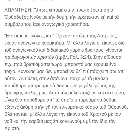
ΑΠΑΝΤΗΣΗ: Ὅπως εἴπαμε στὴν πρώτη ἐρώτηση ὁ
Ὀρθόδοξος Ναὸς μὲ τὴν δομή, τὴν ἀρχιτεκτονικὴ καὶ τὰ
σύμβολά του ἔχει ἀναγωγικὸ χαρακτῆρα.
Ἔτσι καὶ οἱ εἰκόνες, κατ᾽ ἐξοχὴν τὴν ὥρα τῆς Λατρείας,
ἔχουν ἀναγωγικὸ χαρακτῆρα. Μ᾽ ἄλλα λόγια οἱ εἰκόνες διὰ
τοῦ ἀναγωγικοῦ καὶ διδακτικοῦ χαρακτῆρα τους, γίνονται
παιδαγωγοὶ εἰς Χριστόν
(πρβλ. Γαλ. 3:24). Στὴν αἴθουσα
π.χ. ποὺ βρισκόμαστε τώρα, μπροστά μας ἔχουμε ἕνα
τοῖχο. Κανένας μας δὲν μπορεῖ νὰ δεῖ τὶ ὑπάρχει πίσω ἀπ᾽
αὐτόν. Ἀντίθετα, στὸν ἀπέναντι τοῖχο μὲ τὸ μεγάλο
παράθυρο μποροῦμε νὰ δοῦμε ἕνα μεγάλο μέρος τῆς
ὄμορφης πόλης μας. Αὐτὸ τὸν ρόλο παίζουν καὶ οἱ εἰκόνες:
εἶναι ἕνα παράθυρο ἀπ᾽ τὸ ὁποῖο μποροῦμε νὰ δοῦμε
ζῶντες ἀκόμη στὴν γῆ τὸν πνευματικὸ κόσμο τοῦ Οὐρανοῦ.
Βλέποντας, μ᾽ ἄλλα λόγια τὴν εἰκόνα τοῦ Χριστοῦ μὲ τὸν
νοῦ καὶ τὴν καρδιά μας ἐπικοινωνοῦμε μὲ τὸν ἴδιο τὸν
Χριστό.