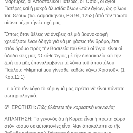
Μάρτυρες, οἱ Ἀποστολικοὶ Πατέρες, οἱ Ὅσιοι, οἱ ἅγιοι
Πατέρες καὶ ἡ μακρὰ ἁλυσίδα ὅλων «τῶν ἁγίων, ὡς φίλων
τοῦ Θεοῦ» (Ἰω. Δαμασκηνοῦ, PG 94, 1252) ἀπὸ τὸν πρῶτο
αἰῶνα μέχρι τὴν ἐποχή μας.
Ὅπως ὅταν θέλεις νὰ ἀνέβεις σὲ μιὰ βουνοκορφὴ
χρειάζεσαι ἕναν ὁδηγὸ γιὰ νὰ μὴ χάσεις τὸν δρόμο, ἔτσι
στὸν δρόμο πρὸς τὴν Βασιλεία τοῦ Θεοῦ οἱ Ἅγιοι εἶναι οἱ
ὁδοδεῖκτες μας. Ὁ κάθε Ἅγιος μὲ τὴν διδασκαλία καὶ τὴν
ζωή του μᾶς ἐπαναλαμβάνει τὰ λόγια τοῦ ἀποστόλου
Παύλου: «Μιμηταί μου γίνεσθε, καθὼς κἀγὼ Χριστοῦ». (1
Κορ.11:1)
Γι᾽ αὐτὸ τὸν λόγο τὸ κήρυγμά μας πρέπει νὰ εἶναι πάντοτε
σωτηριολογικό.
η
6
ΕΡΩΤΗΣΗ:
Πῶς βλέπετε τὴν κορεατικὴ κοινωνία;
ΑΠΑΝΤΗΣΗ: Τὸ γεγονὸς ὅτι ἡ Κορέα εἶναι ἡ πρώτη χώρα
στὸν κόσμο σὲ αὐτοκτονίες εἶναι λίαν ἀποκαλυπτικὸ τῆς