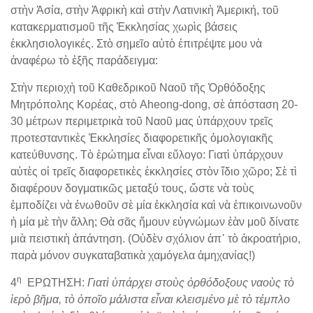
στὴν Ἀσία, στὴν Ἀφρικὴ καὶ στὴν Λατινικὴ Ἀμερική, τοῦ
κατακερματισμοῦ τῆς Ἐκκλησίας χωρὶς βάσεις
ἐκκλησιολογικές. Στὸ σημεῖο αὐτὸ ἐπιτρέψτε μου νὰ
ἀναφέρω τὸ ἑξῆς παράδειγμα:
Στὴν περιοχὴ τοῦ Καθεδρικοῦ Ναοῦ τῆς Ὀρθόδοξης
Μητρόπολης Κορέας, στὸ Aheong-dong, σὲ ἀπόσταση 20-
30 μέτρων περιμετρικὰ τοῦ Ναοῦ μας ὑπάρχουν τρεῖς
προτεσταντικὲς Ἐκκλησίες διαφορετικῆς ὁμολογιακῆς
κατεύθυνσης. Τὸ ἐρώτημα εἶναι εὔλογο: Γιατὶ ὑπάρχουν
αὐτὲς οἱ τρεῖς διαφορετικὲς ἐκκλησίες στὸν ἴδιο χῶρο; Σὲ τὶ
διαφέρουν δογματικῶς μεταξύ τους, ὥστε νὰ τοὺς
ἐμποδίζει νὰ ἑνωθοῦν σὲ μία ἐκκλησία καὶ νὰ ἐπικοινωνοῦν
ἡ μία μὲ τὴν ἄλλη; Θὰ σᾶς ἤμουν εὐγνώμων ἐὰν μοῦ δίνατε
μιὰ πειστικὴ ἀπάντηση. (Οὐδὲν σχόλιον ἀπ᾽ τὸ ἀκροατήριο,
παρὰ μόνον συγκαταβατικὰ χαμόγελα ἀμηχανίας!)
η
4
ΕΡΩΤΗΣΗ:
Γιατὶ ὑπάρχει στοὺς ὀρθόδοξους ναοὺς τὸ
ἱερὸ βῆμα, τὸ ὁποῖο μάλιστα εἶναι κλεισμένο μὲ τὸ τέμπλο