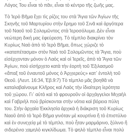
Λόγος Του εἶναι τὸ πᾶν, εἶναι τὸ κέντρο τῆς ζωῆς μας.
Τὸ Ἱερὸ Βῆμα ἔχει τὶς ρίζες του στὰ Ἅγια τῶν Ἁγίων τῆς
Σκηνῆς τοῦ Μαρτυρίου στὴν ἔρημο τοῦ Σινᾶ καὶ ἀργότερα
τοῦ Ναοῦ τοῦ Σολομῶντος στὰ Ἱεροσόλυμα. Δὲν εἶναι
νεώτερη δική μας ἐφεύρεση. Τὸ τέμπλο διακρίνει τὸν
Κυρίως Ναὸ ἀπὸ τὸ Ἱερὸ Βῆμα, ὅπως χώριζε τὸ
«καταπέτασμα» στὸν Ναὸ τοῦ Σολομῶντος τὰ Ἅγια, ποὺ
εἰσέρχονταν μόνον ὁ Λαὸς καὶ οἱ Ἱερεῖς, ἀπὸ τὰ Ἅγια τῶν
Ἁγίων, ποὺ εἰσήρχετο κατὰ τὴν ἑορτὴ τοῦ Ἐξιλασμοῦ
«ἅπαξ τοῦ ἐνιαυτοῦ μόνος ὁ Ἀρχιερεύς» κατ᾽ ἐντολὴ τοῦ
Θεοῦ. (Λευτ. 16:34, Ἑβ.9:7) Τὸ τέμπλο μᾶς βοηθᾶ νὰ
καταλαβαίνουμε Κλῆρος καὶ Λαὸς τὴν ἰδιαίτερη ἱερότητα
τοῦ χώρου. Γι᾽ αὐτὸ καὶ τὸ φρουροῦν οἱ ἀρχάγγελοι Μιχαὴλ
καὶ Γαβριὴλ ποὺ βρίσκονται στὴν νότια καὶ βόρεια πύλη
του. Στὴν ἀρχαία Ἐκκλησία ἀρχικὰ ἡ διάκριση τοῦ Κυρίως
Ναοῦ ἀπὸ τὸ Ἱερὸ Βῆμα γινόταν μὲ κουρτίνα ἤ τὸ ἐπιστύλιο
καὶ ἐν συνεχείᾳ μὲ τὸ τέμπλο, ποὺ ἦταν μαρμάρινο, ξύλινο ἤ
σιδερένιο χαμηλὸ κιγκλίδωμα. Τὸ ψηλὸ τέμπλο εἶναι πολὺ