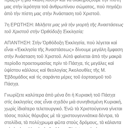
μας στὴν ἱερότητα τοῦ ἀνθρωπίνου σώματος, ποὺ πηγάζει
ἀπὸ τὴν πίστη μας στὴν Ἀνάσταση τοῦ Χριστοῦ.
7η ΕΡΩΤΗΣΗ:
Μιλῆστε μας γιὰ τὴν γιορτὴ τῆς Ἀναστάσεως
τοῦ Χριστοῦ στὴν Ὀρθόδοξη Ἐκκλησία;
ΑΠΑΝΤΗΣΗ: Στὴν Ὀρθόδοξη Ἐκκλησία, ποὺ λέγεται καὶ
εἶναι «Ἐκκλησία τῆς Ἀναστάσεως» δίνουμε μεγάλη ἔμφαση
στὴν Ἀνάσταση τοῦ Χριστοῦ. Αὐτὸ φαίνεται ἀπὸ τὴν μακρὰ
περίοδο προετοιμασίας πρὶν τὸ Πάσχα, τὶς μεγάλες καὶ
ὑψίστου κάλλους καὶ θεολογίας Ἀκολουθίες τῆς Μ.
Ἑβδομάδος καὶ τὶς σαράντα μέρες τοῦ ἑορτασμοῦ τοῦ
Πάσχα.
Γνωρίζετε καλύτερα ἀπὸ μένα ὅτι ἡ Κυριακὴ τοῦ Πάσχα
στὶς ἐκκλησίες σας εἶναι σχεδὸν μιὰ συνηθισμένη Κυριακή,
χωρὶς ἰδιαίτερο τελετουργικό. Ἐνῶ τὰ Χριστούγεννα γίνεται
τόσος πολὺς θόρυβος μὲ τὰ χριστουγεννιάτικα δέντρα, τὰ
στολίδια, τὰ πολύχρωμα φῶτα στοὺς δρόμους, τὰ κάλαντα