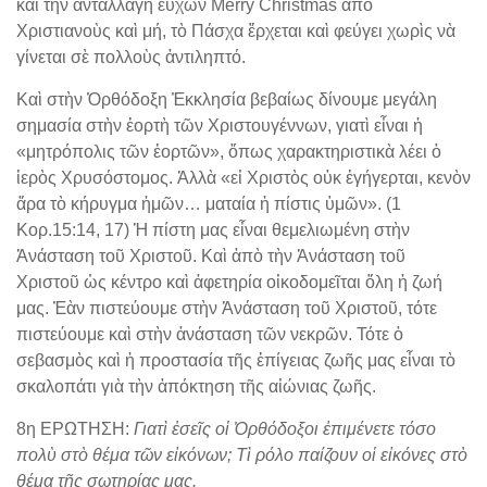
καὶ τὴν ἀνταλλαγὴ εὐχῶν Merry Christmas ἀπὸ
Χριστιανοὺς καὶ μή, τὸ Πάσχα ἔρχεται καὶ φεύγει χωρὶς νὰ
γίνεται σὲ πολλοὺς ἀντιληπτό.
Καὶ στὴν Ὀρθόδοξη Ἐκκλησία βεβαίως δίνουμε μεγάλη
σημασία στὴν ἑορτὴ τῶν Χριστουγέννων, γιατὶ εἶναι ἡ
«μητρόπολις τῶν ἑορτῶν», ὅπως χαρακτηριστικὰ λέει ὁ
ἱερὸς Χρυσόστομος. Ἀλλὰ «εἰ Χριστὸς οὐκ ἐγήγερται, κενὸν
ἄρα τὸ κήρυγμα ἡμῶν… ματαία ἡ πίστις ὑμῶν». (1
Κορ.15:14, 17) Ἡ πίστη μας εἶναι θεμελιωμένη στὴν
Ἀνάσταση τοῦ Χριστοῦ. Καὶ ἀπὸ τὴν Ἀνάσταση τοῦ
Χριστοῦ ὡς κέντρο καὶ ἀφετηρία οἰκοδομεῖται ὅλη ἡ ζωή
μας. Ἐὰν πιστεύουμε στὴν Ἀνάσταση τοῦ Χριστοῦ, τότε
πιστεύουμε καὶ στὴν ἀνάσταση τῶν νεκρῶν. Τότε ὁ
σεβασμὸς καὶ ἡ προστασία τῆς ἐπίγειας ζωῆς μας εἶναι τὸ
σκαλοπάτι γιὰ τὴν ἀπόκτηση τῆς αἰώνιας ζωῆς.
8η ΕΡΩΤΗΣΗ:
Γιατὶ ἐσεῖς οἱ Ὀρθόδοξοι ἐπιμένετε τόσο
πολὺ στὸ θέμα τῶν εἰκόνων; Τὶ ρόλο παίζουν οἱ εἰκόνες στὸ
θέμα τῆς σωτηρίας μας.