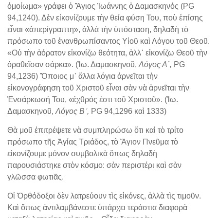
ὁμοίωμα» γράφει ὁ Ἅγιος Ἰωάννης ὁ Δαμασκηνός (PG
94,1240). Δὲν εἰκονίζουμε τὴν θεία φύση Του, ποὺ ἐπίσης
εἶναι «ἀπερίγραπτη», ἀλλὰ τὴν ὑπόσταση, δηλαδὴ τὸ
πρόσωπο τοῦ ἐνανθρωπίσαντος Υἱοῦ καὶ Λόγου τοῦ Θεοῦ.
«Οὐ τὴν ἀόρατον εἰκονίζω θεότητα, ἀλλ᾽ εἰκονίζω Θεοῦ τὴν
ὁραθεῖσαν σάρκα». (Ἰω. Δαμασκηνοῦ,
Λόγος Α´,
PG
94,1236) Ὅποιος μ᾽ ἄλλα λόγια ἀρνεῖται τὴν
εἰκονογράφηση τοῦ Χριστοῦ εἶναι σὰν νὰ ἀρνεῖται τὴν
Ἐνσάρκωσή Του, «ἐχθρός ἐστι τοῦ Χριστοῦ». (Ἰω.
Δαμασκηνοῦ,
Λόγος Β´,
PG 94,1296 καὶ 1333)
Θὰ μοῦ ἐπιτρέψετε νὰ συμπληρώσω ὅτι καὶ τὸ τρίτο
πρόσωπο τῆς Ἁγίας Τριάδος, τὸ Ἅγιον Πνεῦμα τὸ
εἰκονίζουμε μόνον συμβολικὰ ὅπως δηλαδὴ
παρουσιάστηκε στὸν κόσμο: σὰν περιστέρι καὶ σὰν
γλῶσσα φωτιᾶς.
Οἱ Ὀρθόδοξοι δὲν λατρεύουν τὶς εἰκόνες, ἀλλὰ τὶς τιμοῦν.
Καὶ ὅπως ἀντιλαμβάνεστε ὑπάρχει τεράστια διαφορὰ