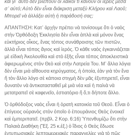
καὶ γι᾽ αὐτὸ δὲν βλέπουν οἱ λαϊκοὶ τὶ κάνουν οἱ ἱερεῖς μέσα
σ᾽ αὐτό; Αὐτὸ δὲν εἶναι διάκριση μεταξὺ Κλήρου καὶ Λαοῦ;
Μπορεῖ νὰ ἀλλάξει αὐτὴ ἡ παράδοσή σας;
ΑΠΑΝΤΗΣΗ: Κατ᾽ ἀρχὴν πρέπει νὰ τονίσουμε ὅτι ὁ ναὸς
στὴν Ὀρθόδοξη Ἐκκλησία δὲν εἶναι ἁπλὰ καὶ μόνον ἕνας
εὐκτήριος οἶκος, ἕνας τόπος συνάθροισης τῶν πιστῶν,
ἀλλὰ εἶναι τόπος ἅγιος καὶ ἱερός. Ὁ κάθε ναὸς ἐγκαινιάζεται
μὲ εἰδικὴ Ἀκολουθία καὶ στὸ ἑξῆς εἶναι τόπος ἀποκλειστικὰ
ἀφιερωμένος στὸν Θεὸ καὶ στὴν Λατρεία Του. Μ᾽ ἄλλα λόγια
δὲν εἶναι μιὰ αἴθουσα κηρύγματος, ἡ ὁποία, ἐὰν γιὰ τὸν ἕνα
ἤ τὸν ἄλλο λόγο σὲ κάποια στιγμὴ δὲν μᾶς ἐξυπηρετεῖ, εἶναι
δυνατὸν νὰ ἀντικατασταθεῖ μὲ μιὰ νέα καὶ ἡ παλιὰ νὰ
μετατραπεῖ σὲ καφενεῖο, ἑστιατόριο ἤ ὅ,τι δήποτε ἄλλο.
Ὁ ὀρθόδοξος ναὸς εἶναι ἡ ὁρατὴ κατοικία τοῦ Θεοῦ. Εἶναι ὁ
ἐπίγειος οὐρανὸς στὸν ὁποῖο ὁ ἐπουράνιος Θεὸς ἐνοικεῖ
καὶ ἐμπεριπατεῖ. (πρβλ. 2 Κορ. 6:16) Ὑπενθυμίζω ὅτι στὴν
Παλαιὰ Διαθήκη (Ἔξ. 25 κ.ἑξ.) ὁ ἴδιος ὁ Θεὸς ἔδωσε
ἐντυπωσιακὲς λεπτομερειακὲς παραγγελίες γιὰ τὸ πῶς