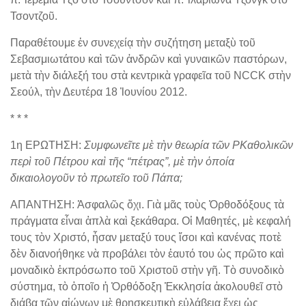
Τσοντζοῦ.
Παραθέτουμε ἐν συνεχείᾳ τὴν συζήτηση μεταξὺ τοῦ
Σεβασμιωτάτου καὶ τῶν ἀνδρῶν καὶ γυναικῶν παστόρων,
μετὰ τὴν διάλεξή του στὰ κεντρικὰ γραφεῖα τοῦ NCCK στὴν
Σεούλ, τὴν Δευτέρα 18 Ἰουνίου 2012.
* * *
1η ΕΡΩΤΗΣΗ:
Συμφωνεῖτε μὲ τὴν θεωρία τῶν ΡΚαθολικῶν
περὶ τοῦ Πέτρου καὶ τῆς “πέτρας”, μὲ τὴν ὁποία
δικαιολογοῦν τὸ πρωτεῖο τοῦ Πάπα;
ΑΠΑΝΤΗΣΗ: Ἀσφαλῶς ὄχι. Γιὰ μᾶς τοὺς Ὀρθοδόξους τὰ
πράγματα εἶναι ἁπλὰ καὶ ξεκάθαρα. Οἱ Μαθητές, μὲ κεφαλή
τους τὸν Χριστό, ἦσαν μεταξύ τους ἴσοι καὶ κανένας ποτὲ
δὲν διανοήθηκε νὰ προβάλει τὸν ἑαυτό του ὡς πρῶτο καὶ
μοναδικὸ ἐκπρόσωπο τοῦ Χριστοῦ στὴν γῆ. Τὸ συνοδικὸ
σύστημα, τὸ ὁποῖο ἡ Ὀρθόδοξη Ἐκκλησία ἀκολουθεῖ στὸ
διάβα τῶν αἰώνων μὲ θρησκευτικὴ εὐλάβεια ἔχει ὡς