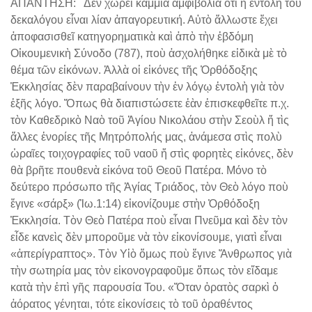
ΑΠΑΝΤΗΣΗ: Δὲν χωρεῖ καμμιὰ ἀμφιβολία ὅτι ἡ ἐντολὴ τοῦ
δεκαλόγου εἶναι λίαν ἀπαγορευτική. Αὐτὸ ἄλλωστε ἔχει
ἀποφασισθεῖ κατηγορηματικὰ καὶ ἀπὸ τὴν ἑβδόμη
Οἰκουμενικὴ Σύνοδο (787), ποὺ ἀσχολήθηκε εἰδικὰ μὲ τὸ
θέμα τῶν εἰκόνων. Ἀλλὰ οἱ εἰκόνες τῆς Ὀρθόδοξης
Ἐκκλησίας δὲν παραβαίνουν τὴν ἐν λόγῳ ἐντολὴ γιὰ τὸν
ἑξῆς λόγο. Ὅπως θὰ διαπιστώσετε ἐὰν ἐπισκεφθεῖτε π.χ.
τὸν Καθεδρικὸ Ναὸ τοῦ Ἁγίου Νικολάου στὴν Σεοὺλ ἤ τὶς
ἄλλες ἐνορίες τῆς Μητρόπολής μας, ἀνάμεσα στὶς πολὺ
ὡραῖες τοιχογραφίες τοῦ ναοῦ ἤ στὶς φορητὲς εἰκόνες, δὲν
θὰ βρῆτε πουθενὰ εἰκόνα τοῦ Θεοῦ Πατέρα. Μόνο τὸ
δεύτερο πρόσωπο τῆς Ἁγίας Τριάδος, τὸν Θεὸ λόγο ποὺ
ἔγινε «σάρξ» (Ἰω.1:14) εἰκονίζουμε στὴν Ὀρθόδοξη
Ἐκκλησία. Τὸν Θεὸ Πατέρα ποὺ εἶναι Πνεῦμα καὶ δὲν τὸν
εἶδε κανεὶς δὲν μποροῦμε νὰ τὸν εἰκονίσουμε, γιατὶ εἶναι
«ἀπερίγραπτος». Τὸν Υἱὸ ὅμως ποὺ ἔγινε Ἄνθρωπος γιὰ
τὴν σωτηρία μας τὸν εἰκονογραφοῦμε ὅπως τὸν εἴδαμε
κατὰ τὴν ἐπὶ γῆς παρουσία Του. «Ὅταν ὁρατὸς σαρκὶ ὁ
ἀόρατος γένηται, τότε εἰκονίσεις τὸ τοῦ ὁραθέντος