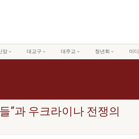
신앙
대교구
대주교
청년회
미디
들”과 우크라이나 전쟁의