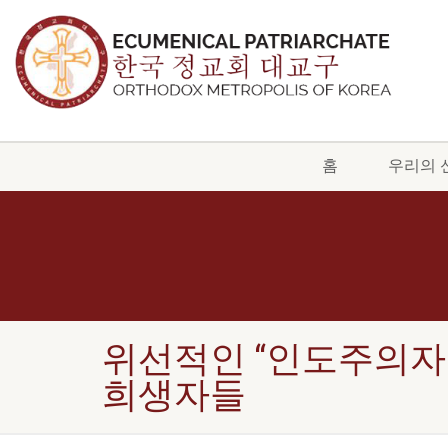
홈
우리의 
위선적인 “인도주의자
희생자들