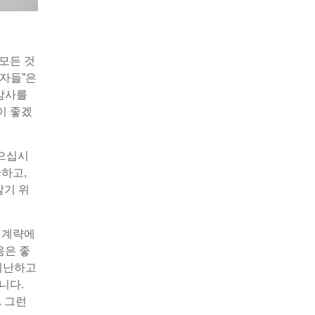
모든 것
의자들”은
감사를
이 좋겠
잡으십시
하고,
살기 위
 계략에
움은 좋
비난하고
니다.
. 그런