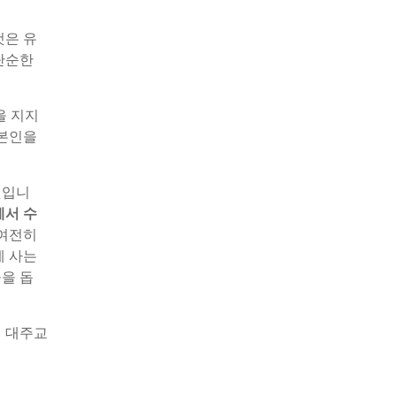
것은 유
단순한
을 지지
장본인을
것입니
에서 수
 여전히
에 사는
을 돕
 대주교