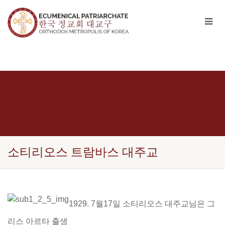
소티리오스 트람바스 대주교
1929. 7월17일 소티리오스 대주교님은 그
리스 아르타 출생