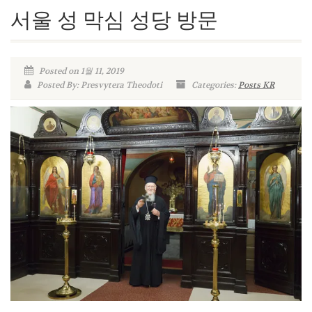
서울 성 막심 성당 방문
Posted on 1월 11, 2019
Posted By: Presvytera Theodoti
Categories:
Posts KR