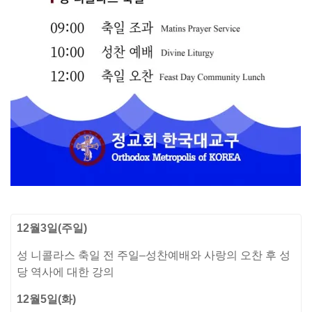
12
월
3
일
(
주일
)
성 니콜라스 축일 전 주일
–
성찬예배와 사랑의 오찬 후 성
당 역사에 대한 강의
12
월
5
일
(
화
)