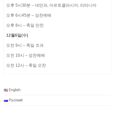
오후
5
시
30
분
–
대만과
,
아르토클라시아
,
리따니아
오후
6
시
45
분
–
성찬예배
오후
8
시
–
축일 만찬
12
월
6
일
(
수
)
오전
9
시
–
축일 조과
오전
10
시
–
성찬예배
오전
12
시
–
축일 오찬
English
Русский