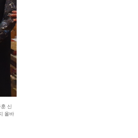
종훈 신
지 올바