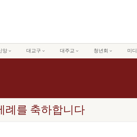
신앙
대교구
대주교
청년회
미디
 세례를 축하합니다