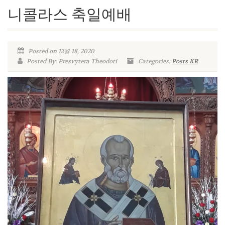
니콜라스 축일예배
Posted on 12월 18, 2020
Posted By: Presvytera Theodoti
Categories:
Posts KR