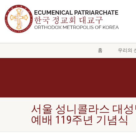
홈
우리의 
서울 성니콜라스 대성당
예배 119주년 기념식