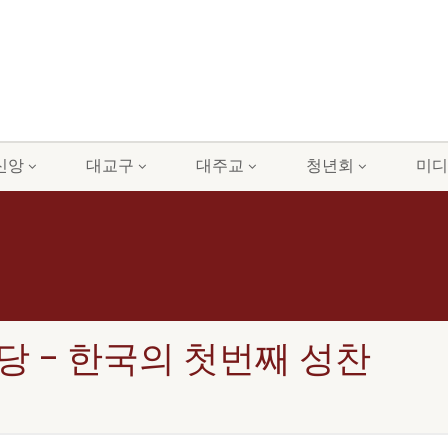
신앙
대교구
대주교
청년회
미디
 – 한국의 첫번째 성찬