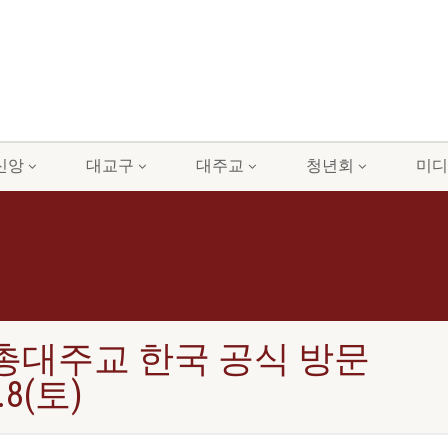
신앙
대교구
대주교
청년회
미디
대주교 한국 공식 방문
.8(토)