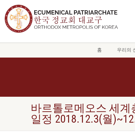
홈
우리의 
바르톨로메오스 세계총
일정 2018.12.3(월)~12