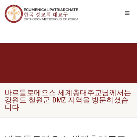
바르톨로메오스 세계총대주교님께서는
강원도 철원군 DMZ 지역을 방문하셨습
니다