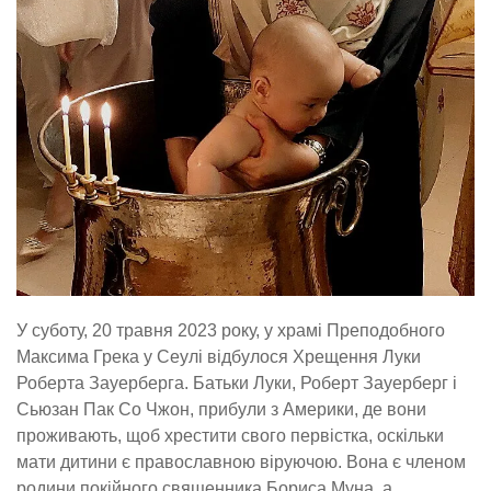
У суботу, 20 травня 2023 року, у храмі Преподобного
Максима Грека у Сеулі відбулося Хрещення Луки
Роберта Зауерберга. Батьки Луки, Роберт Зауерберг і
Сьюзан Пак Со Чжон, прибули з Америки, де вони
проживають, щоб хрестити свого первістка, оскільки
мати дитини є православною віруючою. Вона є членом
родини покійного священника Бориса Муна, а