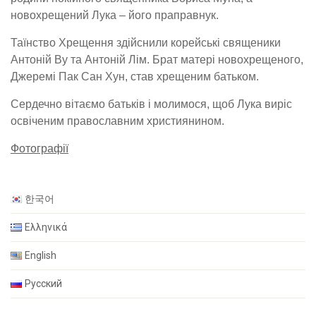
новохрещений Лука – його праправнук.
Таїнство Хрещення здійснили корейські священики
Антоній Ву та Антоній Лім. Брат матері новохрещеного,
Джеремі Пак Сан Хун, став хрещеним батьком.
Сердечно вітаємо батьків і молимося, щоб Лука виріс
освіченим православним християнином.
Фотографії
한국어
Ελληνικά
English
Русский