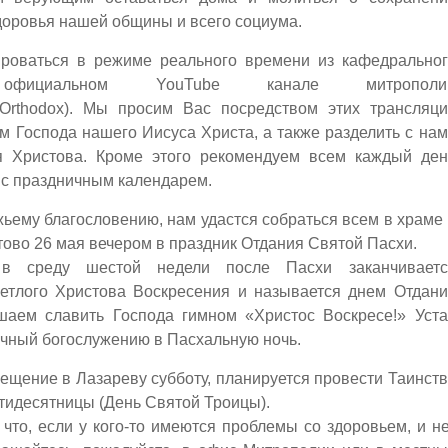
здоровья нашей общины и всего социума.
ироваться в режиме реального времени из кафедральног
циальном YouTube канале митрополи
oreaOrthodox). Мы просим Вас посредством этих трансляц
м Господа нашего Иисуса Христа, а также разделить с на
я Христова. Кроме этого рекомендуем всем каждый ден
 с праздничным календарем.
ьему благословению, нам удастся собраться всем в храме
ово 26 мая вечером в праздник Отдания Святой Пасхи.
 в среду шестой недели после Пасхи заканчиваетс
етлого Христова Воскресения и называется днем Отдани
шаем славить Господа гимном «Христос Воскресе!» Уста
ичный богослужению в Пасхальную ночь.
Крещение в Лазареву субботу, планируется провести Таинст
тидесятницы (День Святой Троицы).
что, если у кого-то имеются проблемы со здоровьем, и н