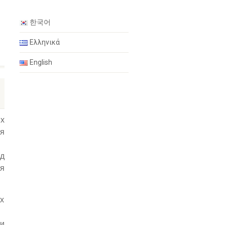
한국어
ы
Ελληνικά
English
х
ия
д
я
ах
и