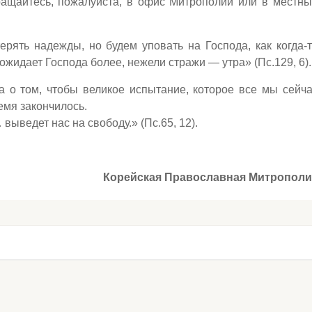
ращайтесь, пожалуйста, в офис Митрополии или в местн
ерять надежды, но будем уповать на Господа, как когда-
жидает Господа более, нежели стражи — утра» (Пс.129, 6).
а о том, чтобы великое испытание, которое все мы сейч
емя закончилось.
выведет нас на свободу.» (Пс.65, 12).
Корейская Православная Митрополи