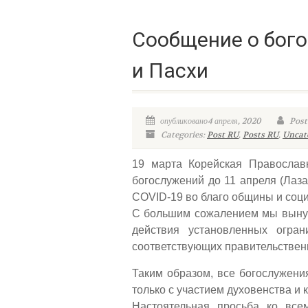
Сообщение о бог
и Пасхи
опубликовано4 апреля, 2020
Post
Categories:
Post RU
,
Posts RU
,
Uncat
19 марта Корейская Православ
богослужений до 11 апреля (Лаз
COVID-19 во благо общины и соц
С большим сожалением мы вынуж
действия установленных огран
соответствующих правительствен
Таким образом, все богослужени
только с участием духовенства и 
Настоятельная просьба ко все