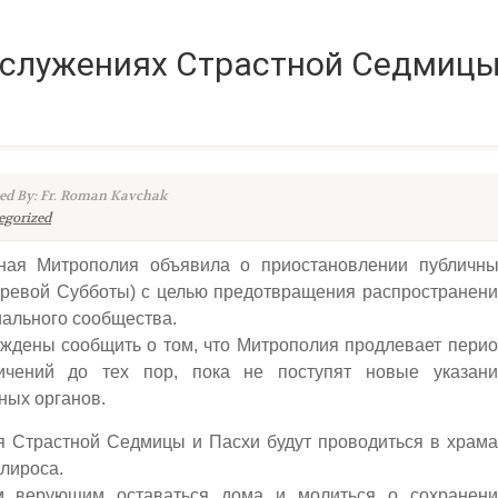
ослужениях Страстной Седмиц
ed By: Fr. Roman Kavchak
egorized
ная Митрополия объявила о приостановлении публичны
аревой Субботы) с целью предотвращения распространен
иального сообщества.
дены сообщить о том, что Митрополия продлевает перио
ичений до тех пор, пока не поступят новые указани
ных органов.
я Страстной Седмицы и Пасхи будут проводиться в храм
клироса.
м верующим оставаться дома и молиться о сохранени