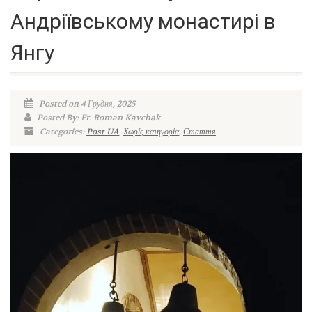
Андріївському монастирі в
Янгу
Posted on 4 Грудня, 2025
Posted By: Fr. Roman Kavchak
Categories:
Post UA
,
Χωρίς κατηγορία
,
Стаття