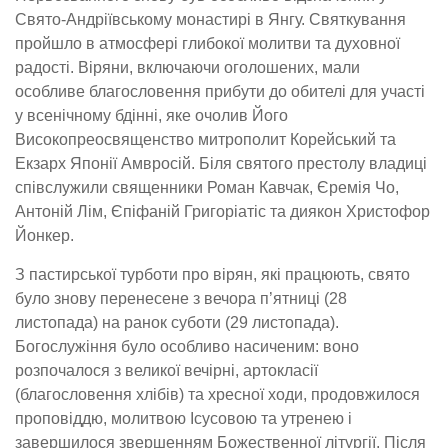
Свято-Андріївському монастирі в Янгу. Святкування
пройшло в атмосфері глибокої молитви та духовної
радості. Віряни, включаючи оголошених, мали
особливе благословення прибути до обителі для участі
у всенічному бдінні, яке очолив Його
Високопреосвященство митрополит Корейський та
Екзарх Японії Амвросій. Біля святого престолу владиці
співслужили священники Роман Кавчак, Єремія Чо,
Антоній Лім, Єпіфаній Григоріатіс та диякон Христофор
Йонкер.
З пастирської турботи про вірян, які працюють, свято
було знову перенесене з вечора п’ятниці (28
листопада) на ранок суботи (29 листопада).
Богослужіння було особливо насиченим: воно
розпочалося з великої вечірні, артокласії
(благословення хлібів) та хресної ходи, продовжилося
проповіддю, молитвою Ісусовою та утренею і
завершилося звершенням Божественної літургії. Після