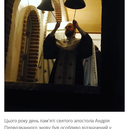
Цього року день пам’яті святого апостола Андрія
Первозванного знову був особливо відзначений у