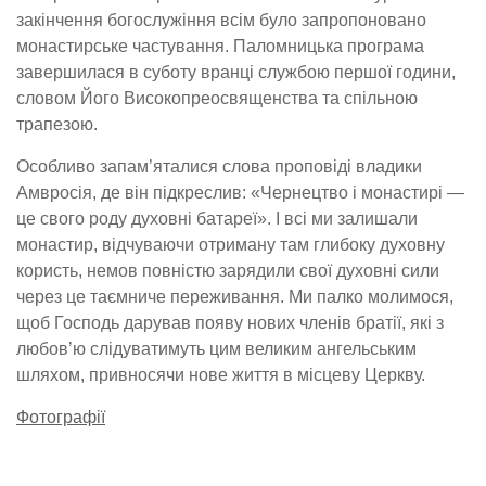
закінчення богослужіння всім було запропоновано
монастирське частування. Паломницька програма
завершилася в суботу вранці службою першої години,
словом Його Високопреосвященства та спільною
трапезою.
Особливо запам’яталися слова проповіді владики
Амвросія, де він підкреслив: «Чернецтво і монастирі —
це свого роду духовні батареї». І всі ми залишали
монастир, відчуваючи отриману там глибоку духовну
користь, немов повністю зарядили свої духовні сили
через це таємниче переживання. Ми палко молимося,
щоб Господь дарував появу нових членів братії, які з
любов’ю слідуватимуть цим великим ангельським
шляхом, привносячи нове життя в місцеву Церкву.
Фотографії