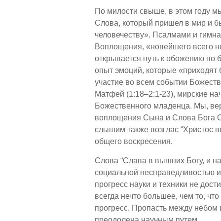
По милости свыше, в этом году м
Слова, который пришел в мир и б
человечеству». Псалмами и гимн
Воплощения, «новейшего всего но
открывается путь к обожению по 
опыт эмоций, которые «приходят 
участие во всем событии Божеств
Матфей (1:18–2:1-23), мирские на
Божественного младенца. Мы, вер
воплощения Сына и Слова Бога От
слышим также возглас “Христос в
общего воскресения.
Слова “Слава в вышних Богу, и н
социальной несправедливостью 
прогресс науки и техники не дост
всегда нечто большее, чем то, что
прогресс. Пропасть между небом 
преодолена научным путем.