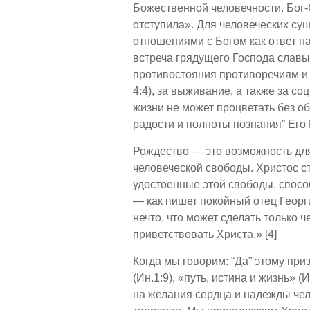
Божественной человечности. Бог-
отступила». Для человеческих сущ
отношениями с Богом как ответ н
встреча грядущего Господа славы
противостояния противоречиям и
4:4), за выживание, а также за со
жизни не может процветать без об
радости и полноты познания” Его 
Рождество — это возможность для
человеческой свободы. Христос ст
удостоенные этой свободы, способ
— как пишет покойный отец Георги
нечто, что может сделать только 
приветствовать Христа.» [4]
Когда мы говорим: “Да” этому пр
(Ин.1:9), «путь, истина и жизнь» 
на желания сердца и надежды чело