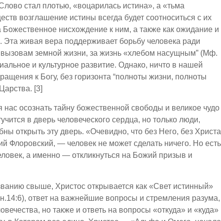
Слово стал плотью, «воцарилась истина», а «тьма
еств возглашение истины всегда будет соотноситься с их
а Божественное нисхождение к ним, а также как ожидание и
. Эта живая вера поддерживает борьбу человека ради
 вызовам земной жизни, за жизнь «хлебом насущным” (Мф.
циальное и культурное развитие. Однако, ничто в нашей
ращения к Богу, без горизонта “полноты жизни, полноты
Царства. [3]
 нас осознать тайну божественной свободы и великое чудо
учится в дверь человеческого сердца, но только люди,
ны открыть эту дверь. «Очевидно, что без Него, без Христа
й Флоровский, — человек не может сделать ничего. Но есть
человек, а именно — откликнуться на Божий призыв и
изванию свыше, Христос открывается как «Свет истинный»
(Ин.14:6), ответ на важнейшие вопросы и стремления разума,
вечества, но также и ответь на вопросы «откуда» и «куда»