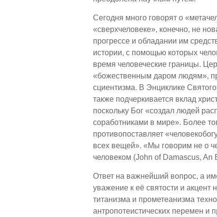
Сегодня много говорят о «метаче
«сверхчеловеке», конечно, не но
прогрессе и обладании им средст
истории, с помощью которых чел
время человеческие границы. Цер
«божественным даром людям», при
сциентизма. В Энциклике Святого 
также подчеркивается вклад хрис
поскольку Бог «создал людей ра
соработниками в мире». Более то
противопоставляет «человекобог
всех вещей». «Мы говорим не о че
человеком (John of Damascus, An Exa
Ответ на важнейший вопрос, а им
уважение к её святости и акцент 
титанизма и прометеанизма техно
антропотеистических перемен и п