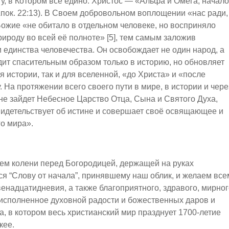
, в Котором все едино. Христос — «Альфа и Омега, начало
Апок. 22:13). В Своем добровольном воплощении «нас ради,
ожие «не обитало в отдельном человеке, но восприняло
ироду во всей её полноте» [5], тем самым заложив
 единства человечества. Он освобождает не один народ, а
дит спасительным образом только в историю, но обновляет
ля истории, так и для вселенной, «до Христа» и «после
На протяжении всего своего пути в мире, в истории и чере
 не зайдет Небесное Царство Отца, Сына и Святого Духа,
свидетельствует об истине и совершает своё освящающее и
го мира».
ем колени перед Богородицей, держащей на руках
я “Слову от начала”, принявшему наш облик, и желаем все
енадцатидневия, а также благоприятного, здравого, мирног
 исполненное духовной радости и божественных даров и
, в котором весь христианский мир празднует 1700-летие
кее.