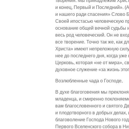
творения. Мы принадлежим Христу
и конец, Первый и Последний». (
и нашего ради спасения» Слово Б
Своей ипостасью человеческую пр
основание общей вечной судьбы и
весь род человеческий. Он не вхо
все творение. Точно так же, как д
Христа» имеют непреложную силу. 
нее до последнего дня, когда уже
Церковь, которая «не от мира», 
духовное служение «за жизнь это
Возлюбленные чада о Господе,
В духе благоговения мы преклоня
младенца, и смиренно поклоняемс
вам благословенного и святого Дв
и плодотворного в добрых делах,
благоволение Господа Нового года
Первого Вселенского собора в Ни