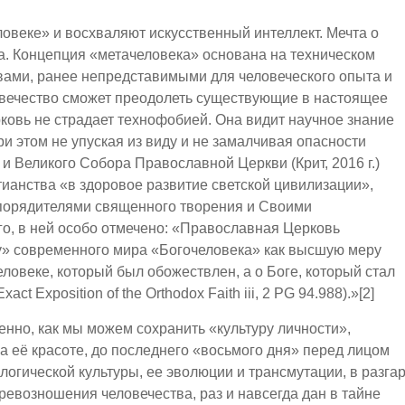
ловеке» и восхваляют искусственный интеллект. Мечта о
ва. Концепция «метачеловека» основана на техническом
вами, ранее непредставимыми для человеческого опыта и
овечество сможет преодолеть существующие в настоящее
ковь не страдает технофобией. Она видит научное знание
 этом не упуская из виду и не замалчивая опасности
и Великого Собора Православной Церкви (Крит, 2016 г.)
тианства «в здоровое развитие светской цивилизации»,
спорядителями священного творения и Своими
го, в ней особо отмечено: «Православная Церковь
у» современного мира «Богочеловека» как высшую меру
ловеке, который был обожествлен, а о Боге, который стал
ct Exposition of the Orthodox Faith iii, 2 PG 94.988).»[2]
енно, как мы можем сохранить «культуру личности»,
на её красоте, до последнего «восьмого дня» перед лицом
логической культуры, ее эволюции и трансмутации, в разга
ревозношения человечества, раз и навсегда дан в тайне