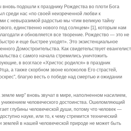
ы вновь подошли к празднику Рождества во плоти Бога
ыл среди нас «по своей неизреченной любви к
ами с невыразимой радостью мы чтим великую тайну
вого, единственно нового под солнцем» [1], которым нам
благодати и обновляется все творение. Рождество — это не
быстро и еще быстрее уходят». Это экзистенциальное
енного Домостроительства. Как свидетельствует евангелист
чальства с самого начала стремились уничтожить
ующие, в возгласе «Христос родился» в праздник
ца, а также скорбном звоне колоколов Его страстей,
оскрес”, благую весть о победе над смертью и ожидании
а земле мир” вновь звучат в мире, наполненном насилием,
и унижением человеческого достоинства. Ошеломляющий
игает глубины человеческой души, потому что человек —
 доступно науке, или то, к чему стремится технический
и землей в нашей человеческой природе не может быть