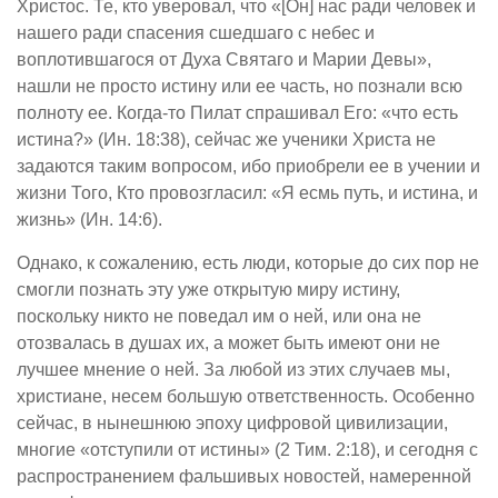
Христос. Те, кто уверовал, что «[Он] нас ради человек и
нашего ради спасения сшедшаго с небес и
воплотившагося от Духа Святаго и Марии Девы»,
нашли не просто истину или ее часть, но познали всю
полноту ее. Когда-то Пилат спрашивал Его: «что есть
истина?» (Ин. 18:38), сейчас же ученики Христа не
задаются таким вопросом, ибо приобрели ее в учении и
жизни Того, Кто провозгласил: «Я есмь путь, и истина, и
жизнь» (Ин. 14:6).
Однако, к сожалению, есть люди, которые до сих пор не
смогли познать эту уже открытую миру истину,
поскольку никто не поведал им о ней, или она не
отозвалась в душах их, а может быть имеют они не
лучшее мнение о ней. За любой из этих случаев мы,
христиане, несем большую ответственность. Особенно
сейчас, в нынешнюю эпоху цифровой цивилизации,
многие «отступили от истины» (2 Тим. 2:18), и сегодня с
распространением фальшивых новостей, намеренной