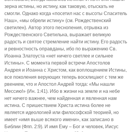
зерна истины, но истину, как таковую, отыскать не
смогли. Однако когда «посетил нас с высоты Спаситель
Наш», «мы обрели истину» (см. Рождественский
светилен). Автор этого песнопения, отрывка из
Рождественского Светильна, выражает великую
радость и святое стремление найти истину. Его радость
и ревностность оправданы, ибо по выражению Св.
Иоанна Златоуста «нет ничего светлее и сильнее
Истины». С момента первой встречи Апостолов
Андрея и Иоанна с Христом, как воплощением Истины,
все поколения верующих теперь восклицают с тем же
рвением, что и Апостол Андрей тогда: «Мы нашли
Мессию!» (Ин. 1:41). Ибо в жизни на земле и на небе
нет ничего важнее, чем найденная и явленная нам
истина. С пришествием Христа истина более не
является идеологией или философской теорией, но
имеет «имя выше всякого имени», как записано в
Библии (Флп. 2:9). И имя Ему – Бог и человек, Иисус