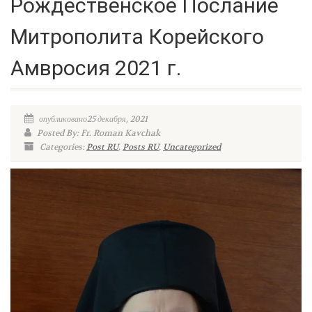
Рождественское Послание
Митрополита Корейского
Амвросия 2021 г.
опубликовано25 декабря, 2021
Posted By: Fr. Roman Kavchak
Categories:
Post RU
,
Posts RU
,
Uncategorized