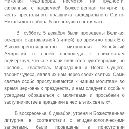
Николая Чудотворца, несмотря на трудности,
связанные с пандемией, Божественная литургия в
честь престольного праздника кафедрального Свято-
Никольского собора благополучно состоялась.
В субботу, 5 декабря были проведены Великая
вечерня c артоклазией (литией), во время которых Его
Высокопреосвященство митрополит Корейский
Амвросий в своей проповеди к прихожанам
подчеркнул, что «не врачи являются чудотворцами, но
Господь, Властитель Мироздания и Всего Сущего,
творит чудеса, являя их нам через своих святых. Сами
святые особо прислушиваются к нашим молитвам во
время церковных празднеств, и нам следует с особым
усердием обращаться с молитвами и просьбами о
заступничестве в праздники в честь этих святых».
В воскресенье, 6 декабря, утреня и Божественная
литургия, в соответствии с эпидемиологическими
запретами, были проведены в присутствии