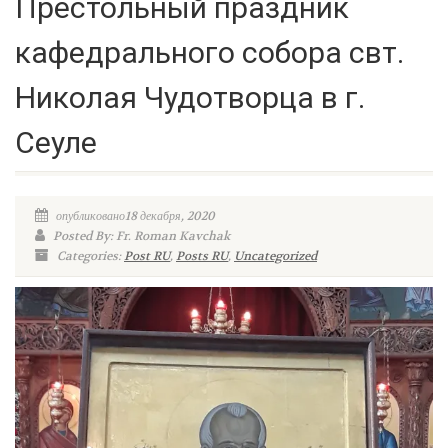
Престольный праздник
кафедрального собора свт.
Николая Чудотворца в г.
Сеуле
опубликовано18 декабря, 2020
Posted By: Fr. Roman Kavchak
Categories:
Post RU
,
Posts RU
,
Uncategorized