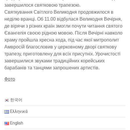
завершилося святковою трапезою.
Святкування Світлого Великодня продовжилося в
неділю вранці. Об 11.00 відбулася Великодня Вечірня,
де вірячи з різних країн змогли почути читання святого
Євангелія своєю рідною мовою. Після Вечірні навколо
храму пройшла хресна хода, під час якої митрополит
Амвросій благословив у церковному дворі святкову
трапезу, приготовлену для всіх присутніх. Урочистості
завершилися звуками традиційних корейських
барабанів та танцями запрошених артистів.
Фото
한국어
Ελληνικά
English