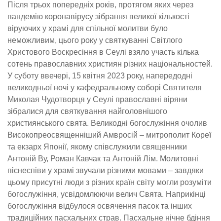
Після трьох попередніх років, протягом яких через
пандемію коронавірусу зібрання великої кількості
віруючих у храмі для спільної молитви було
неможливим, цього року у святкуванні Світлого
Христового Воскресіння в Сеулі взяло участь кілька
сотень православних християн різних національностей.
У суботу ввечері, 15 квітня 2023 року, напередодні
великодньої ночі у кафедральному соборі Святителя
Миколая Чудотворця у Сеулі православні віряни
зібралися для святкування найголовнішого
християнського свята. Великодні богослужіння очолив
Високопреосвященніший Амвросій – митрополит Кореї
та екзарх Японії, якому співслужили священники
Антоній Ву, Роман Кавчак та Антоній Лім. Молитовні
піснеспіви у храмі звучали різними мовами – завдяки
цьому присутні люди з різних країн світу могли розуміти
богослужіння, усвідомлюючи велич Свята. Наприкінці
богослужіння відбулося освячення пасок та інших
традиційних пасхальних страв. Пасхальне нічне бдіння