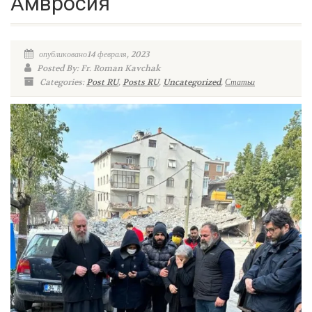
Амвросия
опубликовано14 февраля, 2023
Posted By: Fr. Roman Kavchak
Categories:
Post RU
,
Posts RU
,
Uncategorized
,
Статьи