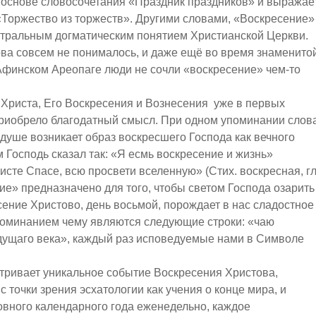
снове словосочетания «Праздник праздников» и выражае
Торжество из торжеств». Другими словами, «Воскресение»
тральным догматическим понятием Христианской Церкви.
ва совсем не понималось, и даже ещё во время знаменито
Афинском Ареопаге люди не сочли «воскресение» чем-то
риста, Его Воскресения и Вознесения уже в первых
приобрело благодатный смысл. При одном упоминании слов
душе возникает образ воскресшего Господа как вечного
 Господь сказал так: «Я есмь воскресение и жизнь»
ристе Спасе, всю просвети вселенную» (Стих. воскресная, гл
ние» предназначено для того, чтобы светом Господа озарить
сение Христово, день восьмой, порождает в нас сладостное
оминанием чему являются следующие строки: «чаю
удущаго века», каждый раз исповедуемые нами в Символе
ивает уникальное событие Воскресения Христова,
 точки зрения эсхатологии как учения о конце мира, и
ковного календарного года еженедельно, каждое