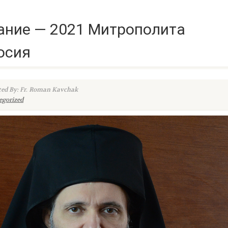
ание — 2021 Митрополита
осия
ed By: Fr. Roman Kavchak
egorized