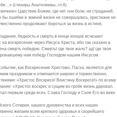
бе…» (стихиры Анатолиевы, гл.4).
ечное» Царствие Божие, где нет «ни боли, ни страданий,
ие бы ошибки в земной жизни не совершались, христиане не
ужественно продолжают бороться за жизнь в истине,
адания, бедность и смерть в конце концов исчезают
 на воскресение через Иисуса Христа, ибо так сказано в
на смерть победою. Смерть! где твое жало? ад! где твоя
даровавшему нам победу Господом нашим Иисусом
бытие, как Воскресение Христово, Пасха, является для
ким праздником и отмечается широко и торжественно.
иями: «Христос Воскресе! Воистину Воскресе!» по всему
ание: «Христос воскрес и сущим во гробе жизнь даровал.
тал первым среди всех. Слава Господу и Силе Его во веки
ого Сотирия, нашего духовенства и всех наших
твенно желаем всем крепкого здоровья и скорейшего