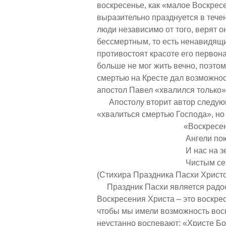
воскресенье, как «малое Воскрес
выразительно празднуется в тече
люди независимо от того, верят он
бессмертным, то есть ненавидящи
противостоят красоте его первон
больше не мог жить вечно, поэто
смертью на Кресте дал возможнос
апостол Павел «хвалился только» 
Апостолу вторит автор следующи
«хвалиться смертью Господа», но
«Воскресение Твое,
Ангели поют на н
И нас на земли 
Чистым сердцем Те
(Стихира Праздника Пасхи Христов
Праздник Пасхи является радост
Воскресения Христа – это воскре
чтобы мы имели возможность воск
неустанно воспевают: «Христе Б