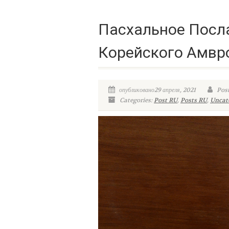
Пасхальное Посл
Корейского Амвр
опубликовано29 апреля, 2021
Post
Categories:
Post RU
,
Posts RU
,
Uncat