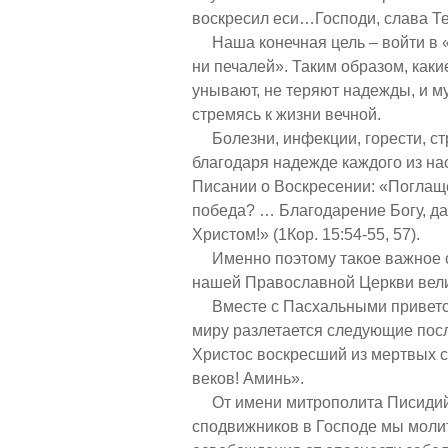
воскресил еси…Господи, слава Те
Наша конечная цель – войти в «в
ни печалей». Таким образом, как
унывают, не теряют надежды, и м
стремясь к жизни вечной.
Болезни, инфекции, горести, стр
благодаря надежде каждого из нас
Писании о Воскресении: «Поглаще
победа? … Благодарение Богу, 
Христом!» (1Кор. 15:54-55, 57).
Именно поэтому такое важное со
нашей Православной Церкви вели
Вместе с Пасхальными приветств
миру разлетается следующие посл
Христос воскресший из мертвых с
веков! Аминь».
От имени митрополита Писидийск
сподвижников в Господе мы моли