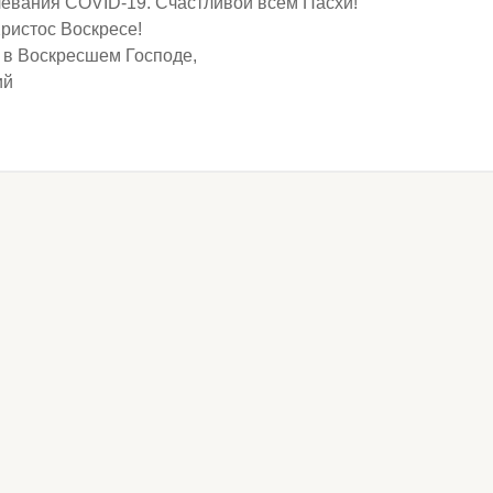
левания COVID-19. Счастливой всем Пасхи!
ристос Воскресе!
в Воскресшем Господе,
ий