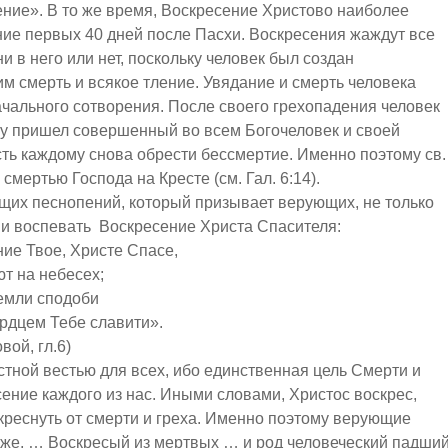
ение». В то же время, Воскресение Христово наиболее
ние первых 40 дней после Пасхи. Воскресения жаждут все
и в него или нет, поскольку человек был создан
м смерть и всякое тление. Увядание и смерть человека
ачального сотворения. После своего грехопадения человек
му пришел совершенный во всем Богочеловек и своей
ть каждому снова обрести бессмертие. Именно поэтому св.
смертью Господа на Кресте (см. Гал. 6:14).
х песнопений, который призывает верующих, не только
 и воспевать Воскресение Христа Спасителя:
 Христе Спасе,
ебесех;
сподоби
бе славити».
ой, гл.6)
ной вестью для всех, ибо единственная цель Смерти и
сение каждого из нас. Иными словами, Христос воскрес,
реснуть от смерти и греха. Именно поэтому верующие
оже, … Воскресый из мертвых … и род человеческий падши