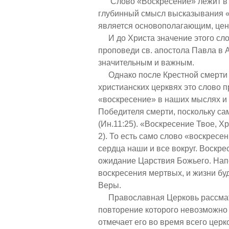
Слово «Воскресение» лежит в о
глубинный смысл высказывания «
является основополагающим, цен
И до Христа значение этого сло
проповеди св. апостола Павла в 
значительным и важным.
Однако после Крестной смерти Х
христианских церквях это слово 
«воскресение» в наших мыслях и 
Победителя смерти, поскольку сам
(Ин.11:25). «Воскресение Твое, Х
2). То есть само слово «воскресе
сердца наши и все вокруг. Воскре
ожидание Царствия Божьего. Нап
воскресения мертвых, и жизни б
Веры.
Православная Церковь рассматр
повторение которого невозможно с
отмечает его во время всего цер