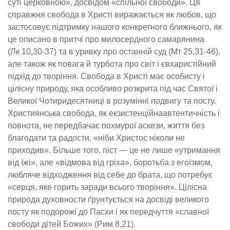
суті церковною», досвідом «спільної свободи». Ця
справжня свобода в Христі виражається як любов, що
застосовує підтримку нашого конкретного ближнього, як
це описано в притчі про милосердного самарянина
(
Лк
10
,
30-37) та в уривку про останній суд (
Мт
25
,
31-46),
але також як повага й турбота про світ і
євхаристійний
підхід до творіння. Свобода в Христі має особисту і
цілісну природу, яка особливо розкрита під час
С
вятої і
В
еликої
Ч
отиридесятниці
в розумінні подвигу та посту.
Християнська свобода, як
екзистенційна
автентичність і
повнота, не передбачає похмурої
аскези
, життя без
благодат
и
та
радост
и
, «ніби Христос ніколи не
приходив». Більше того, піст
— це не лише «утримання
від їжі», але «відмова від гріха», боротьба з егоїзмом,
любляче відходження від себе до брата, що потребує
«серця, яке горить заради всього творіння». Цілісна
природа
духовност
и
ґрунтується на досвіді великого
посту як подорожі до Пасхи і як передчуття «славної
свободи
дітей
Божих» (Рим
8
,
21).