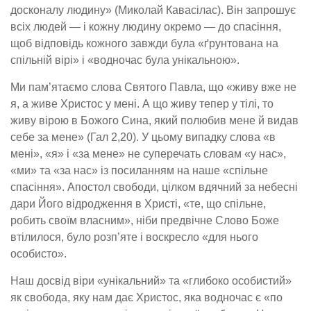
досконалу людину» (Миколай
Кавасілас
). Він запрошує
всіх людей
— і кожну людину окремо
— до спасіння,
щоб відповідь кожного завжди була «ґрунтована на
спільній вірі» і «водночас була унікальною».
Ми пам
’
ятаємо слова Святого Павла, що «
ж
иву вже не
я, а живе Христос у мені. А що живу тепер у тілі, то
живу вірою в Божого Сина, який полюбив мене й видав
себе за мене
» (Гал
2
,
20). У цьому випадку слова «в
мені», «я» і «за мене» не суперечать словам
«у нас»,
«ми» та «за нас» із посиланням на наше «спільне
спасіння». Апостол свободи, цілком вдячний за небесні
дари Його відродження в Христі, «те, що спільне,
робить своїм власним», ніби предвічне Слово Боже
втілилося, було розп
’
яте і
воскресло
«для нього
особисто».
Наш досвід віри «унікальний» та «глибоко особистий»
як свобода, яку нам дає Христос, яка водночас є «по