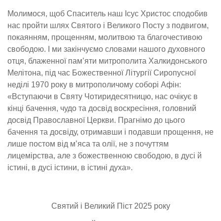
Молимося, щоб Спаситель наш Ісус Христос сподобив
нас пройти шлях
С
вятого і
В
еликого
П
осту з подвигом,
покаянням, прощенням, молитвою та благочестивою
свободою. І ми закінчуємо словами нашого духовного
отця, блаженної
пам
’
ят
и
митрополита
Халкидонського
Мелітона
, під час Божественної Літургії
С
иропусної
неділі 1970 року в митрополичому соборі Афін:
«Вступаючи в
С
вяту
Ч
отиридесятницю
, нас очікує в
кінці бачення, чудо та досвід воскресіння, головний
досвід Православної Церкви. Прагнімо до цього
бачення та досвіду, отримавши і подавши прощення, не
лише постом від м
’
яса та олії, не з почуттям
лицемірства, але з божественною свободою, в дусі й
істині, в дусі істини, в істині духа».
Святий і Великий Піст 202
5
р
оку