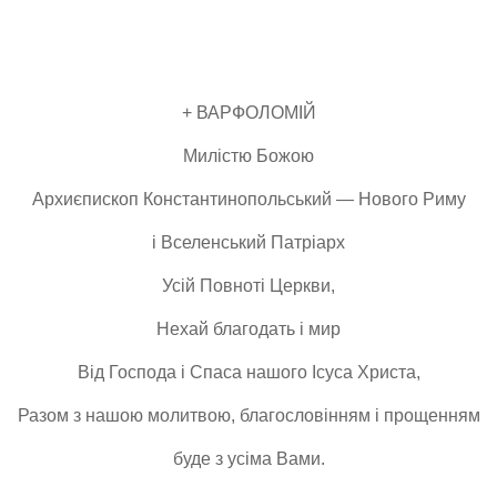
+ ВАРФОЛОМІЙ
Милістю Божою
Архиєпископ
Константинопольський — Нового Риму
і Вселенський Патріарх
Усій Повноті Церкви,
Нехай благодать і мир
Від Господа і Спаса нашого Ісуса Христа,
Разом з нашою молитвою,
благословінням
і прощенням
б
уде з усіма Вами.