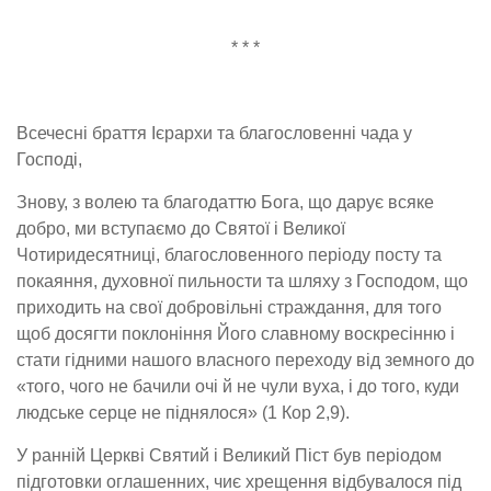
* * *
Всечесні
браття Ієрархи та благословенні чада у
Господі,
Знову, з волею та благодаттю Бога, що дарує всяке
добро, ми вступаємо до
С
вятої і
В
еликої
Ч
отиридесятниці
, благословенного періоду посту та
покаяння, духовної
пильност
и
та шляху з Господом, що
приходить на свої добровільні страждання, для того
щоб досягти поклоніння Його славному воскресінню і
стати гідними нашого власного переходу від земного до
«т
ого
, чого не бачили очі й не чули вуха, і до того, куди
людське серце не піднялося» (1
Кор
2
,
9).
У ранній Церкві
С
вятий і
В
еликий
П
іст був періодом
підготовки оглашенних, чиє хрещення відбувалося під