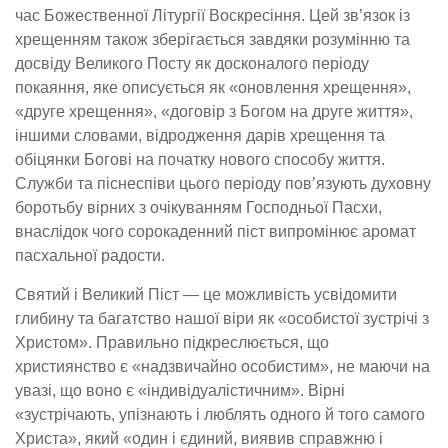
час Божественної Літургії Воскресіння. Цей зв
’
язок із
хрещенням також зберігається завдяки розумінню та
досвіду Великого Посту як досконалого періоду
покаяння, яке описується як «оновлення хрещення»,
«друге хрещення», «договір з Богом на друге життя»,
іншими словами, відродження дарів хрещення та
обіцянки Богові на початку нового способу життя.
Служби та
піснеспіви
цього періоду пов
’
язують духовну
боротьбу вірних з очікуванням Господньої Пасхи,
внаслідок чого сорокаденний піст випромінює аромат
пасхальної
радост
и
.
Святий і Великий Піст
— це можливість усвідомити
глибину та багатство нашої віри як «особистої зустрічі з
Христом». Правильно підкреслюється, що
християнство є «надзвичайно особистим», не маючи на
увазі, що воно є «індивідуалістичним». Вірні
«зустрічають, упізнають і люблять одного й того самого
Христа», який «один і єдиний, виявив справжню і