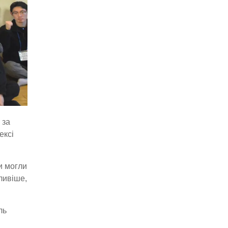
 за
ексі
и могли
ливіше,
ль