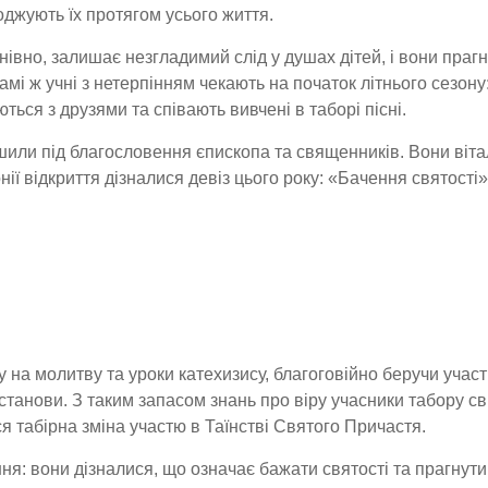
джують їх протягом усього життя.
нівно, залишає незгладимий слід у душах дітей, і вони прагн
мі ж учні з нетерпінням чекають на початок літнього сезону:
ться з друзями та співають вивчені в таборі пісні.
ішили під благословення єпископа та священників. Вони віт
ії відкриття дізналися девіз цього року: «Бачення святості»
на молитву та уроки катехизису, благоговійно беручи участ
станови. З таким запасом знань про віру учасники табору с
я табірна зміна участю в Таїнстві Святого Причастя.
ння: вони дізналися, що означає бажати святості та прагнути 