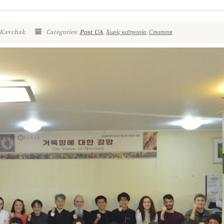
 Kavchak
Categories:
Post UA
,
Χωρίς κατηγορία
,
Стаття