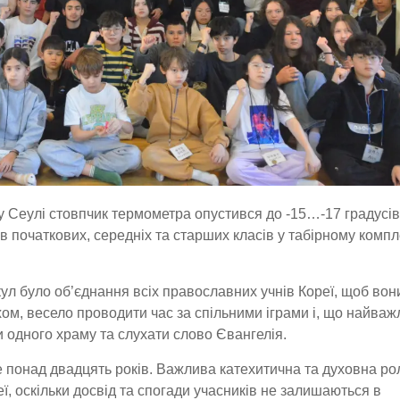
у Сеулі стовпчик термометра опустився до -15…-17 градусів
в початкових, середніх та старших класів у табірному компл
кул було об’єднання всіх православних учнів Кореї, щоб вон
ахом, весело проводити час за спільними іграми і, що найваж
 одного храму та слухати слово Євангелія.
е понад двадцять років. Важлива катехитична та духовна ро
, оскільки досвід та спогади учасників не залишаються в