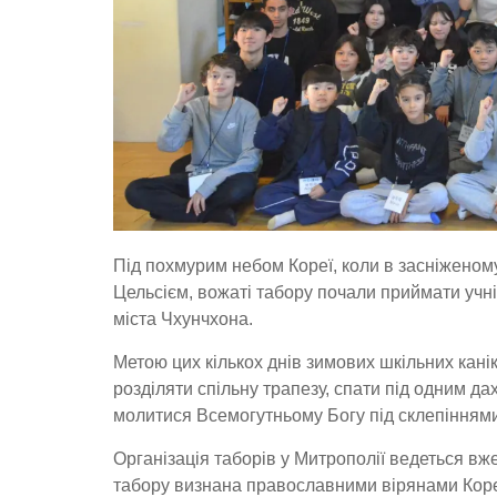
Під похмурим небом Кореї, коли в засніженом
Цельсієм, вожаті табору почали приймати учні
міста Чхунчхона.
Метою цих кількох днів зимових шкільних кані
розділяти спільну трапезу, спати під одним д
молитися Всемогутньому Богу під склепіннями
Організація таборів у Митрополії ведеться вж
табору визнана православними вірянами Кореї