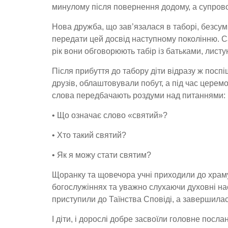
минулому після повернення додому, а супрово
Нова дружба, що зав’язалася в таборі, безсум
передати цей досвід наступному поколінню. Са
рік вони обговорюють табір із батьками, листую
Після прибуття до табору діти відразу ж посп
друзів, облаштовували побут, а під час церемон
слова передбачають роздуми над питаннями:
• Що означає слово «святий»?
• Хто такий святий?
• Як я можу стати святим?
Щоранку та щовечора учні приходили до храму 
богослужіннях та уважно слухаючи духовні на
приступили до Таїнства Сповіді, а завершилас
І діти, і дорослі добре засвоїли головне посла