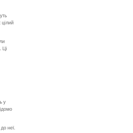
уть
 цілий
али
. Ці
ь у
відомо
до неї.