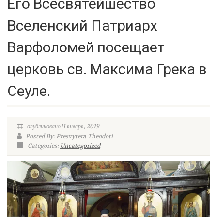
Его Всесвятейшество
Вселенский Патриарх
Варфоломей посещает
церковь св. Максима Грека в
Сеуле.
опубликовано11 января, 2019
Posted By: Presvytera Theodoti
Categories:
Uncategorized