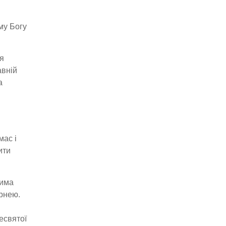
му Богу
ся
авній
а
мас і
ити
фима
ірнею.
есвятої