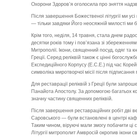
Охорони Здоров’я оголосила про зняття надзв
Після завершення Божественої літургії ми ус
— тільки завдяки Його неосяжній милості ми б
Крім того, неділя, 14 травня, стала днем радос
десятки років тому і пов’язана зі збереження
Митрополії. Ікони, священний посуд, одяг та кн
Греції. Серед реліквій також є цінні богослуж
Експедиційного Корпусу (Е.С.Е.) під час Корей
символіка миротворчої місії після підписання 
Для реставрації реліквій з Греції були запроше
Панайота Апостолу. За допомогою багатьох к
значну частину священних реліквій.
Після завершення реставраційних робіт дві 
Саровського — були встановлені в центрі каф
Таким чином, віруючі мали змогу побачити ці с
Літургії митрополит Амвросій окропив ікони с