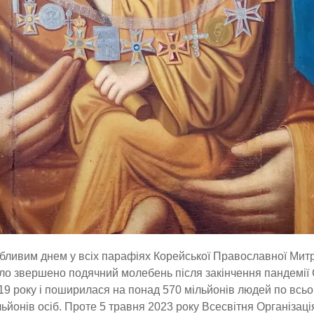
обливим днем у всіх парафіях Корейської Православної Митр
було звершено подячний молебень після закінчення пандемії 
2019 року і поширилася на понад 570 мільйонів людей по всь
ільйонів осіб. Проте 5 травня 2023 року Всесвітня Організаці