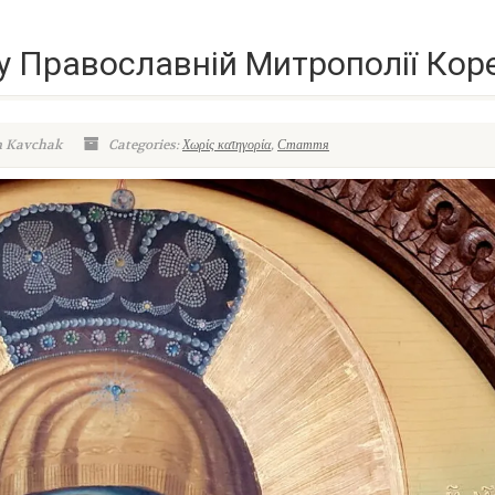
у Православній Митрополії Коре
n Kavchak
Categories:
Χωρίς κατηγορία
,
Стаття