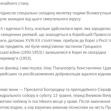
ичайного стану.
і піднесли спеціально складену молитву подяки Всемогутньо
ули захищені від цього смертельного вірусу.
ті і вдячності Богу, оскільки здійснилася мрія, яка зародила
м священних реліквій, що знаходяться в Корейській Правосл
иги, датовані XVIII-XX століттями, прибули до Кореї з Росії т
бові предмети, які були невід’ємною частиною Грецького
ської війни (1950-1953) і залишилися в Кореї як своєрідна
перемир’я (1953).
ні фахівці з мистецтва: Іліас Папагеоргіу, Константинос Цур
орейських та російськомовних добровольців вдалося віднов
великі ікони — Пресвятої Богородиці та преподобного Сера
едрального собору в суботу, 13 травня, перед Великою Веч
вятині поблизу їх постійного місця у храмі. Після закінчення
вятою водою, а хор віруючих виконав піснеспіви на честь Пр