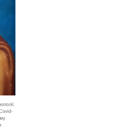
ополії.
Covid-
ому
я