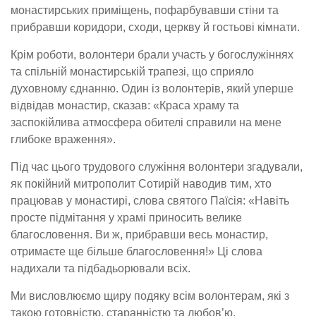
монастирських приміщень, пофарбувавши стіни та
прибравши коридори, сходи, церкву й гостьові кімнати.
Крім роботи, волонтери брали участь у богослужіннях
та спільній монастирській трапезі, що сприяло
духовному єднанню. Один із волонтерів, який уперше
відвідав монастир, сказав: «Краса храму та
заспокійлива атмосфера обителі справили на мене
глибоке враження».
Під час цього трудового служіння волонтери згадували,
як покійний митрополит Сотирій наводив тим, хто
працював у монастирі, слова святого Паїсія: «Навіть
просте підмітання у храмі приносить велике
благословення. Ви ж, прибравши весь монастир,
отримаєте ще більше благословення!» Ці слова
надихали та підбадьорювали всіх.
Ми висловлюємо щиру подяку всім волонтерам, які з
такою готовністю, старанністю та любов’ю,