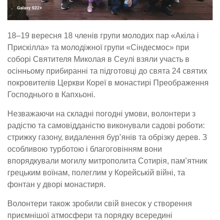
18–19 вересня 18 членів групи молодих пар «Акіла і
Прискілла» та молодіжної групи «Сіндесмос» при
соборі Святителя Миколая в Сеулі взяли участь в
осінньому прибиранні та підготовці до свята 24 святих
покровителів Церкви Кореї в монастирі Преображення
Господнього в Капхьоні.
Незважаючи на складні погодні умови, волонтери з
радістю та самовідданістю виконували садові роботи:
стрижку газону, видалення бур’янів та обрізку дерев. З
особливою турботою і благоговінням вони
впорядкували могилу митрополита Сотирія, пам’ятник
грецьким воїнам, полеглим у Корейській війні, та
фонтан у дворі монастиря.
Волонтери також зробили свій внесок у створення
приємнішої атмосфери та порядку всередині