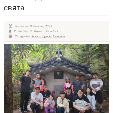
свята
Posted on 11 Жовтня, 2025
Posted By: Fr. Roman Kavchak
Categories:
Χωρίς κατηγορία
,
Стаття