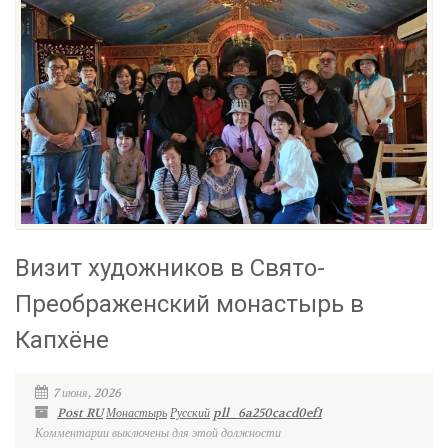
Визит художников в Свято-
Преображенский монастырь в
Капхёне
7 июня, 2026
Post RU
Монастырь
Русский
pll_6a250cacd0ef1
Комментарии выключены для этой должности