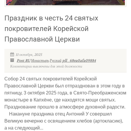
Праздник в честь 24 святых
покровителей Корейской
Православной Церкви
11 октября, 2025
Post RU
Монастырь
Русский
pll_68ea0afa09884
Комментарии выключены для этой должности
Собор 24 святых покровителей Корейской
Православной Церкви был отпразднован в этом году в
пятницу, 3 октября 2025 года, в Свято-Преображенском
монастыре в Капхёне, где находятся мощи святых.
Празднование прошло в атмосфере духовной радости.
Накануне праздника отец Антоний У совершил
Великую вечерню с освящением хлебов (артокласию),
а на следующий...