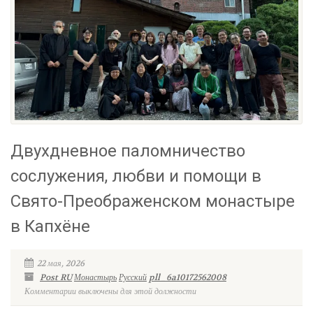
Двухдневное паломничество
сослужения, любви и помощи в
Свято-Преображенском монастыре
в Капхёне
22 мая, 2026
Post RU
Монастырь
Русский
pll_6a10172562008
Комментарии выключены для этой должности