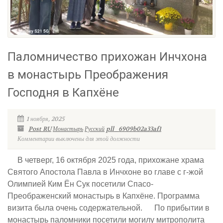
Паломничество прихожан Инчхона
в монастырь Преображения
Господня в Капхёне
1 ноября, 2025
Post RU
Монастырь
Русский
pll_6909b02a33af1
Комментарии выключены для этой должности
В четверг, 16 октября 2025 года, прихожане храма
Святого Апостола Павла в Инчхоне во главе с г-жой
Олимпией Ким Ён Сук посетили Спасо-
Преображенский монастырь в Капхёне. Программа
визита была очень содержательной. По прибытии в
монастырь паломники посетили могилу митрополита