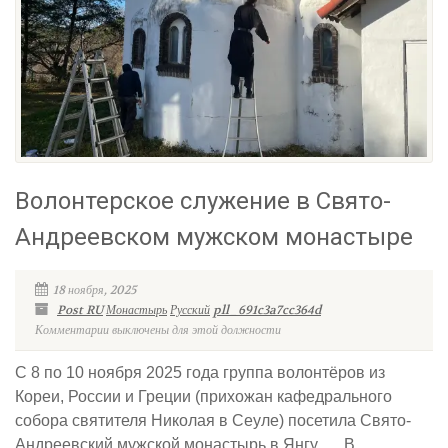
Волонтерское служение в Свято-
Андреевском мужском монастыре
18 ноября, 2025
Post RU
Монастырь
Русский
pll_691c3a7cc364d
Комментарии выключены для этой должности
С 8 по 10 ноября 2025 года группа волонтёров из
Кореи, России и Греции (прихожан кафедрального
собора святителя Николая в Сеуле) посетила Свято-
Андреевский мужской монастырь в Янгу. В