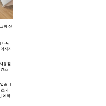
교회 신
의 나단
루어지지
 사용될
 컨스
되었습니
 초대
신 에라