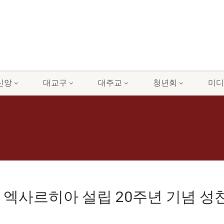
신앙
대교구
대주교
청년회
미디
본 엑사르히아 설립 20주년 기념 성