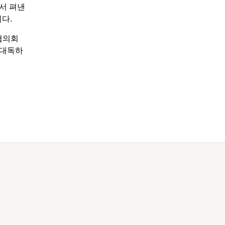
서 펴낸
니다.
협의회
 대독하