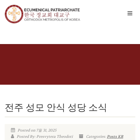
전주 성모 안식 성당 소식
Posted on 7월 31, 2025
Posted By: Presvytera Theodoti
Categories:
Posts KR