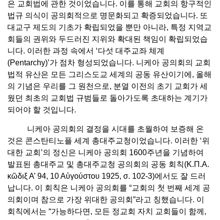
은 교회법에 관한 것이었습니다. 이를 통해 교회의 항구적인
법규 의식이 공의회적으로 명문화되고 확증되었습니다. 또
대교구 제도의 기초가 확립되었을 뿐만 아니라, 특정 지역교
회들의 권위와 두드러진 지위와 확대된 책임이 확립되었습
니다. 이러한 과정 속에서 ‘다섯 대주교좌 체계
(Pentarchy)’가 점차 형성되었습니다. 니케아 공의회의 교회
법적 유산은 모든 그리스도교 세계의 공동 유산이기에, 올해
의 기념은 우리를 그 원천으로, 분열 이전의 초기 교회가 세
웠던 최초의 교회법 규범들로 돌아가도록 초대하는 계기가
되어야 할 것입니다.
니케아 공의회의 결정을 시대를 초월하여 보증해 온
것은 콘스탄티노플 세계 총대주교청이었습니다. 이러한 ‘위
대한 교회’의 정신은 니케아 공의회 1600주년을 기념하여
발표된 총대주교 및 총대주교청 공의회의 공동 회칙(Κ.Π.Α.
κῶδιξ Α’ 94, 10 Αὐγούστου 1925, σ. 102-3)에서도 잘 드러
납니다. 이 회칙은 니케아 공의회를 “교회의 첫 번째 세계 공
의회이며 참으로 가장 위대한 공의회”라고 칭했습니다. 이
회칙에서는 “가능하다면, 모든 정교회 자치 교회들이 함께,