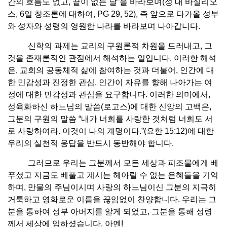
간의 흐름도 없고, 끝이 없는 날”을 바라보며(성 대 바실리오
스, 6일 창조론에 대하여, PG 29, 52), 즉 앞으로 다가올 성부
와 성자와 성령의 영원한 나라를 바라보며 나아갑니다.
신학의 과제는 교리의 구원론적 차원을 드러내고, 그
것을 존재론적인 관점에서 해석하는 일입니다. 이러한 해석
은, 교회의 공동체적 삶에 참여하는 것과 더불어, 인간에 대
한 민감성과 진정한 관심, 인간이 자유를 향해 나아가는 여
정에 대한 민감성과 관심을 요구합니다. 이러한 의미에서,
성육화하신 하느님의 말씀(로고스)에 대한 신앙의 고백은,
그분의 구원의 말씀 “내가 너희를 사랑한 것처럼 너희도 서
로 사랑하여라. 이것이 나의 계명이다.”(요한 15:12)에 대한
우리의 실천적 응답을 반드시 동반해야 합니다.
그러므로 우리는 그분께서 모든 세상과 피조물에게 베
푸셨고 지금도 베풀고 계시는 헤아릴 수 없는 은혜들을 기억
하며, 만물의 주님이시며 사랑의 하느님이신 그분의 지극히
거룩하고 영화로운 이름을 끊임없이 찬양합니다. 우리는 그
분을 통하여 성부 아버지를 알게 되었고, 그분을 통해 성령
께서 세상에 임하셨습니다. 아멘!